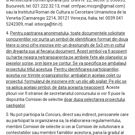
Bucuresti; tel: 021.222.32.13, mail: cmfpac.mccpn@gmail.com)
sau la Institutul Roman de Cultura si Cercetare Umanistica de la
Venetia (Cannaregio 2214, 30121 Venezia, Italia; tel. 0039 041
5242309, mail: istiorga@tin.it).
4.
Pentru pastrarea anonimatului, toate documentele solicitate
concurentilor vor purta un simbol de identificare format din doua
litere si cinci cifre inscrise intr-un dreptunghi de 5x3 cm in coltul
din dreapta sus al fiecarui document. Acest simbol va fi acoperit
cu hartie neagra netransparenta pe ambele fete ale planselor si
pieselor scrise, prin lipire pe contur. Se va specifica pe ambalajul
proiectului titlul acestuia
.
Pentru identificarea participantilor,
acestia vor trimite organizatorilor, ambalat in acelasi colet cu
proiectul, formularul de inscriere intr-un plic alb sigilat. Pe plic se
va aplica acelasi simbol, de data aceasta neacoperit
. Aceste
plicuri vor fi stranse de secretariatul concursului si vor fi puse la
dispozitia Comisiei de selectie
doar dupa selectarea proiectului
castigator
.
5. Nu pot participa la
Concurs
, direct sau indirect, persoanele care
au participat la organizarea sa, la elaborarea regulamentului,
membrii Comisiei de selectie si cei ai Comisiei de solutionare a
contestatiilor sau membrii familiilor acestora, pana la gradul al