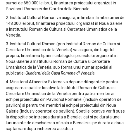
sumei de 650.000 lei brut, finantarea proiectului organizat in
Pavilionul Romaniei din Giardini della Biennale.
2. Institutul Cultural Roman va asigura, in limita in limita sumei de
148.000 lei brut, finantarea proiectului organizat in Noua Galerie
a Institutului Roman de Cultura si Cercetare Umanistica de la
Venetia.
3. Institutul Cultural Roman (prin Institutul Roman de Cultura si
Cercetare Umanistica de la Venetia) va asigura, din bugetul
propriu, finantarea tiparirii catalogului proiectului organizat in
Noua Galerie a Institutului Roman de Cultura si Cercetare
Umanistica de la Venetia, sub forma unui numar special al
publicatiei
Quaderni della Casa Romena di Venezia
.
4. Ministerul Afacerilor Externe va depune dilingentele pentru
asigurarea spatiilor locative la Institutul Roman de Cultura si
Cercetare Umanistica de la Venetia pentru patru membri ai
echipei proiectului din Pavilionul Romaniei (inclusiv operatori de
pavilion) si pentru trei membri ai echipei proiectului din Noua
Galerie (inclusiv operatori de pavilion). Spatiile locative vor fi puse
la dispozitie pe intreaga durata a Bienalei, cat si pe durata unei
luni inainte de deschiderea oficiala a Bienalei si pe durata a doua
saptamani dupa incheierea acesteia.