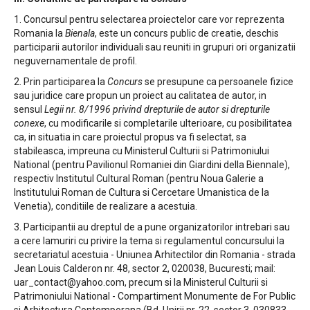
1. Concursul pentru selectarea proiectelor care vor reprezenta
Romania la
Bienala
, este un concurs public de creatie, deschis
participarii autorilor individuali sau reuniti in grupuri ori organizatii
neguvernamentale de profil.
2. Prin participarea la
Concurs
se presupune ca persoanele fizice
sau juridice care propun un proiect au calitatea de autor, in
sensul
Legii nr. 8/1996 privind drepturile de autor si drepturile
conexe
, cu modificarile si completarile ulterioare, cu posibilitatea
ca, in situatia in care proiectul propus va fi selectat, sa
stabileasca, impreuna cu Ministerul Culturii si Patrimoniului
National (pentru Pavilionul Romaniei din Giardini della Biennale),
respectiv Institutul Cultural Roman (pentru Noua Galerie a
Institutului Roman de Cultura si Cercetare Umanistica de la
Venetia), conditiile de realizare a acestuia.
3. Participantii au dreptul de a pune organizatorilor intrebari sau
a cere lamuriri cu privire la tema si regulamentul concursului la
secretariatul acestuia - Uniunea Arhitectilor din Romania - strada
Jean Louis Calderon nr. 48, sector 2, 020038, Bucuresti; mail:
uar_contact@yahoo.com, precum si la Ministerul Culturii si
Patrimoniului National - Compartiment Monumente de For Public
si Arhitectura Contemporana (Bd. Unirii nr. 22, sector 3, 030833,