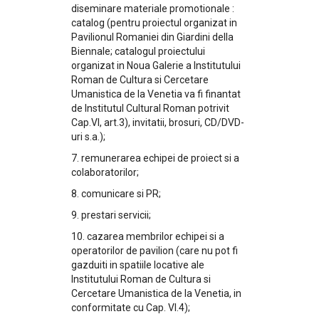
diseminare materiale promotionale :
catalog (pentru proiectul organizat in
Pavilionul Romaniei din Giardini della
Biennale; catalogul proiectului
organizat in Noua Galerie a Institutului
Roman de Cultura si Cercetare
Umanistica de la Venetia va fi finantat
de Institutul Cultural Roman potrivit
Cap.VI, art.3), invitatii, brosuri, CD/DVD-
uri s.a.);
7. remunerarea echipei de proiect si a
colaboratorilor;
8. comunicare si PR;
9. prestari servicii;
10. cazarea membrilor echipei si a
operatorilor de pavilion (care nu pot fi
gazduiti in spatiile locative ale
Institutului Roman de Cultura si
Cercetare Umanistica de la Venetia, in
conformitate cu Cap. VI.4);