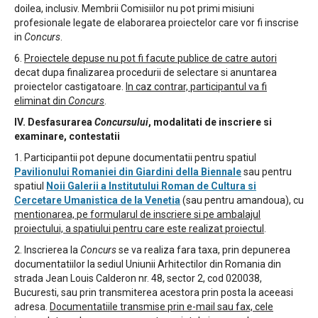
doilea, inclusiv. Membrii Comisiilor nu pot primi misiuni
profesionale legate de elaborarea proiectelor care vor fi inscrise
in
Concurs
.
6.
Proiectele depuse nu pot fi facute publice de catre autori
decat dupa finalizarea procedurii de selectare si anuntarea
proiectelor castigatoare.
In caz contrar, participantul va fi
eliminat din
Concurs
.
IV.
Desfasurarea
Concursului
, modalitati de inscriere si
examinare, contestatii
1. Participantii pot depune documentatii pentru spatiul
Pavilionului Romaniei din Giardini della Biennale
sau pentru
spatiul
Noii Galerii a Institutului Roman de Cultura si
Cercetare Umanistica de la Venetia
(sau pentru amandoua), cu
mentionarea, pe formularul de inscriere si pe ambalajul
proiectului, a spatiului pentru care este realizat proiectul
.
2. Inscrierea la
Concurs
se va realiza fara taxa, prin depunerea
documentatiilor la sediul Uniunii Arhitectilor din Romania din
strada Jean Louis Calderon nr. 48, sector 2, cod 020038,
Bucuresti, sau prin transmiterea acestora prin posta la aceeasi
adresa.
Documentatiile transmise prin e-mail sau fax, cele