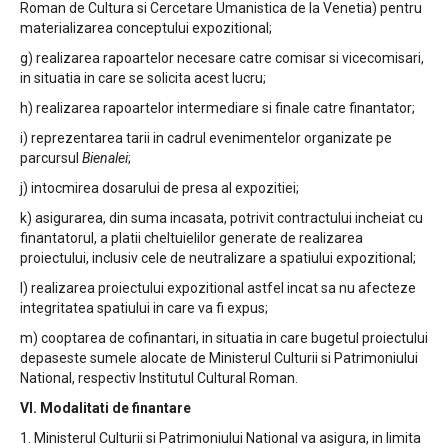
Roman de Cultura si Cercetare Umanistica de la Venetia) pentru
materializarea conceptului expozitional;
g) realizarea rapoartelor necesare catre comisar si vicecomisari,
in situatia in care se solicita acest lucru;
h) realizarea rapoartelor intermediare si finale catre finantator;
i) reprezentarea tarii in cadrul evenimentelor organizate pe
parcursul
Bienalei
;
j) intocmirea dosarului de presa al expozitiei;
k) asigurarea, din suma incasata, potrivit contractului incheiat cu
finantatorul, a platii cheltuielilor generate de realizarea
proiectului, inclusiv cele de neutralizare a spatiului expozitional;
l) realizarea proiectului expozitional astfel incat sa nu afecteze
integritatea spatiului in care va fi expus;
m) cooptarea de cofinantari, in situatia in care bugetul proiectului
depaseste sumele alocate de Ministerul Culturii si Patrimoniului
National, respectiv Institutul Cultural Roman.
VI. Modalitati de finantare
1. Ministerul Culturii si Patrimoniului National va asigura, in limita