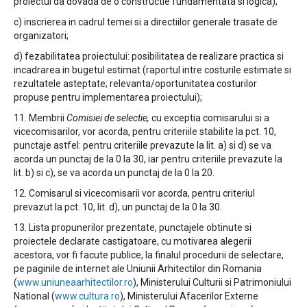
proiectul da dovada de o constructie fundamentata si logica);
c) inscrierea in cadrul temei si a directiilor generale trasate de
organizatori;
d) fezabilitatea proiectului: posibilitatea de realizare practica si
incadrarea in bugetul estimat (raportul intre costurile estimate si
rezultatele asteptate; relevanta/oportunitatea costurilor
propuse pentru implementarea proiectului);
11. Membrii
Comisiei de selectie,
cu exceptia comisarului si a
vicecomisarilor, vor acorda, pentru criteriile stabilite la pct. 10,
punctaje astfel: pentru criteriile prevazute la lit. a) si d) se va
acorda un punctaj de la 0 la 30, iar pentru criteriile prevazute la
lit. b) si c), se va acorda un punctaj de la 0 la 20.
12. Comisarul si vicecomisarii vor acorda, pentru criteriul
prevazut la pct. 10, lit. d), un punctaj de la 0 la 30.
13. Lista propunerilor prezentate, punctajele obtinute si
proiectele declarate castigatoare, cu motivarea alegerii
acestora, vor fi facute publice, la finalul procedurii de selectare,
pe paginile de internet ale Uniunii Arhitectilor din Romania
(
www.uniuneaarhitectilor.ro
), Ministerului Culturii si Patrimoniului
National (
www.cultura.ro
), Ministerului Afacerilor Externe