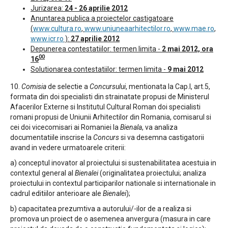
Jurizarea:
24 - 26 aprilie 2012
Anuntarea publica a proiectelor castigatoare
(
www.cultura.ro
,
www.uniuneaarhitectilor.ro
,
www.mae.ro
,
www.icr.ro
):
27
aprilie 2012
Depunerea contestatiilor: termen limita -
2 mai
2012, ora
00
16
Solutionarea contestatiilor: termen limita -
9 mai 2012
10.
Comisia
de selectie a
Concursului
, mentionata la Cap.I, art.5,
formata din doi specialisti din strainatate propusi de Ministerul
Afacerilor Externe si Institutul Cultural Roman doi specialisti
romani propusi de Uniunii Arhitectilor din Romania, comisarul si
cei doi vicecomisari ai Romaniei la
Bienala
, va analiza
documentatiile inscrise la
Concurs
si va desemna castigatorii
avand in vedere urmatoarele criterii:
a) conceptul inovator al proiectului si sustenabilitatea acestuia in
contextul general al
Bienalei
(originalitatea proiectului; analiza
proiectului in contextul participarilor nationale si internationale in
cadrul editiilor anterioare ale
Bienalei
);
b) capacitatea prezumtiva a autorului/-ilor de a realiza si
promova un proiect de o asemenea anvergura (masura in care