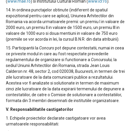
(
www.mae.ro
) si Institutului Cultural Roman (
www.icr.ro
).
14. In ordinea punctajelor obtinute (indiferent de spatiul
expozitional pentru care se aplica), Uniunea Arhitectilor din
Romania va acorda urmatoarele premii: un premiu I in valoare de
2000 euro, un premiu II in valoare de 1500 euro, un premiu III in
valoare de 1000 euro si doua mentiuni in valoare de 750 euro
(premiile se vor acorda in lei, la cursul B.N.R. din data atribuirii).
15. Participantii la
Concurs
pot depune contestatii, numai in ceea
ce priveste modul in care au fost respectate prevederile
regulamentului de organizare si functionare a
Concursului,
la
sediul Uniunii Arhitectilor din Romania, strada Jean Louis
Calderon nr. 48, sector 2, cod 020038, Bucuresti, in termen de trei
zile lucratoare de la data comunicarii publice a rezultatului.
Acestea vor fi analizate si solutionate in termen de maximum
cinci zile lucratoare de la data expirarii termenului de depunere a
contestatiilor, de catre o Comisie de solutionare a contestatiilor,
formata din 3 membri desemnati de institutiile organizatoare.
V. Responsabilitatile castigatorilor
1. Echipele proiectelor declarate castigatoare vor avea
urmatoarele responsabilitati: