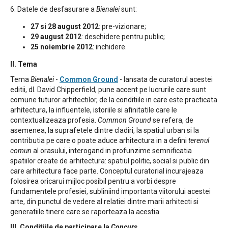
6. Datele de desfasurare a
Bienalei
sunt:
27 si 28 august 2012
: pre-vizionare;
29 august 2012
: deschidere pentru public;
25 noiembrie 2012
: inchidere.
II. Tema
Tema
Bienalei
-
Common Ground
- lansata de curatorul acestei
editii, dl. David Chipperfield, pune accent pe lucrurile care sunt
comune tuturor arhitectilor, de la conditiile in care este practicata
arhitectura, la influentele, istoriile si afinitatile care le
contextualizeaza profesia.
Common Ground
se refera, de
asemenea, la suprafetele dintre cladiri, la spatiul urban si la
contributia pe care o poate aduce arhitectura in a defini
terenul
comun
al orasului, interogand in profunzime semnificatia
spatiilor create de arhitectura: spatiul politic, social si public din
care arhitectura face parte. Conceptul curatorial incurajeaza
folosirea oricarui mijloc posibil pentru a vorbi despre
fundamentele profesiei, subliniind importanta viitorului acestei
arte, din punctul de vedere al relatiei dintre marii arhitecti si
generatiile tinere care se raporteaza la acestia.
III. Conditiile de participare la
Concurs