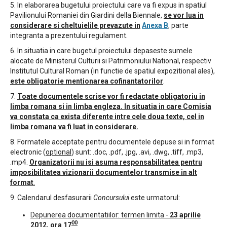
5. In elaborarea bugetului proiectului care va fi expus in spatiul
Pavilionului Romaniei din Giardini della Biennale,
se vor lua in
considerare si cheltuielile prevazute in
Anexa B
, parte
integranta a prezentului regulament.
6. In situatia in care bugetul proiectului depaseste sumele
alocate de Ministerul Culturii si Patrimoniului National, respectiv
Institutul Cultural Roman (in functie de spatiul expozitional ales),
este obligatorie mentionarea cofinantatorilor
.
7.
Toate documentele scrise vor fi redactate obligatoriu in
limba romana si in limba engleza. In situatia in care Comisia
va constata ca exista diferente intre cele doua texte, cel in
limba romana va fi luat in considerare.
8. Formatele acceptate pentru documentele depuse si in format
electronic (
optional
) sunt: .doc, .pdf, .jpg, .avi, .dwg, .tiff, .mp3,
.mp4.
Organizatorii nu isi asuma responsabilitatea pentru
imposibilitatea vizionarii documentelor transmise in alt
format
.
9. Calendarul desfasurarii
Concursului
este urmatorul:
Depunerea documentatiilor: termen limita -
23 aprilie
00
2012,
ora 17