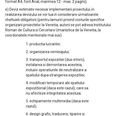
format A4, font Arial, marimea 12 - max. 2 pagini);
e) Deviz estimativ necesar implementarii proiectului; in
realizarea devizului se vor lua in considerare urmatoarele
cheltuieli obligatorii (pentru lamuriri privind costurile specifice
organizarii proiectelor la Venetia, autorii se pot adresa Institutului
Roman de Cultura si Cercetare Umanistica de la Venetia, la
coordonatele mentionate mai sus):
1. productia lucrarilor;
2. organizarea vernisajului;
3. transportul expozitiei (dus-intors),
instalarea si demontarea acesteia,
inclusiv operatiunile de neutralizare a
spatiului dupa strangerea expozitiei;
4. modificari temporare ale spatiului
expozitional (daca este cazul), care sa
nu afecteze integritatea acestuia;
5. echipamente multimedia (daca este
cazul);
6. design grafic, traducere, tiparire si