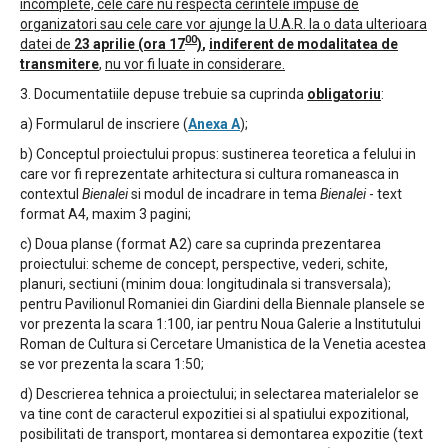
incomplete, cele care nu respecta cerintele impuse de
organizatori sau cele care vor ajunge la U.A.R. la o data ulterioara
00
datei de
23 aprilie (ora 17
)
,
indiferent de modalitatea de
transmitere
,
nu vor fi luate in considerare.
3. Documentatiile depuse trebuie sa cuprinda
obligatoriu
:
a) Formularul de inscriere (
Anexa A
);
b) Conceptul proiectului propus: sustinerea teoretica a felului in
care vor fi reprezentate arhitectura si cultura romaneasca in
contextul
Bienalei
si modul de incadrare in tema
Bienalei
- text
format A4, maxim 3 pagini;
c) Doua planse (format A2) care sa cuprinda prezentarea
proiectului: scheme de concept, perspective, vederi, schite,
planuri, sectiuni (minim doua: longitudinala si transversala);
pentru Pavilionul Romaniei din Giardini della Biennale plansele se
vor prezenta la scara 1:100, iar pentru Noua Galerie a Institutului
Roman de Cultura si Cercetare Umanistica de la Venetia acestea
se vor prezenta la scara 1:50;
d) Descrierea tehnica a proiectului; in selectarea materialelor se
va tine cont de caracterul expozitiei si al spatiului expozitional,
posibilitati de transport, montarea si demontarea expozitie (text