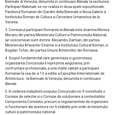
Biennale di Venezia, denumita in continuare
Bienala
, la sectiunea
Participari Nationale
, se vor realiza in doua spatii expozitionale:
Pavilionul Romaniei din Giardini della Biennale si Noua Galerie a
Institutului Roman de Cultura si Cercetare Umanistica de la
Venetia.
3. Comisarul participarii Romaniei la
Bienala
este doamna Monica
Morariu din partea Ministerului Culturii si Patrimoniului National,
iar vicecomisari sunt domnii: Alexandru Damian, din partea
Ministerului Afacerilor Externe si a Institutului Cultural Roman, si
Bogdan Tofan, din partea Uniunii Arhitectilor din Romania.
4. Scopul fundamental care genereaza si guverneaza
organizarea
Concursului
il reprezinta asigurarea, prin
confruntare profesionala, a unei inalte calitati a participarii
Romaniei la cea de-a 13-a editie a Expozitiei Internationale de
Arhitectura - la Biennale di Venezia, denumita in continuare
Bienala
.
5. In vederea indeplinirii scopului
Concursului
vor fi constituite o
Comisie de selectie si o Comisie de solutionare a contestatiilor.
Componenta Comisiilor, precum si regulamentele de organizare
si functionare ale acestora vor fi stabilite prin ordin al ministrului
culturii si patrimoniului national.