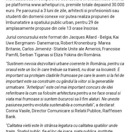
pe platforma www.arhetipuri.ro, premiile totale depasind 30.000
euro. Pe parcursul a 3 luni de zile, arhitecti si profesionisti sau
studenti din domenii conexe vor putea realiza propuneri de
îmbunatatire a spatiului public urban, pentru 29 de
amplasamente propuse din cele 13 orase înscrise.
Juriul concursului este format din Jacques Allard - Belgia; Kai
Uwe Bergmann- Danemarca; Robert Kronenburg- Marea
Britanie, Carlos Jimenéz- Statele Unite ale Americii, Francoise
Pamfil, Serban Tiganas si Eliza Yokina din România.
"Sustinem nevoia dezvoltarii urbane coerente în România, pentru ca
orasul este un loc în care trebuie sa traiesti, nu doar sa locuiesti. E
important sa protejam cladirile frumoase pe care le avem si la fel de
important este sa construim cu gândul la viitor si la generatiile
urmatoare. "Arhetipuri" este cel mai important concurs de idei
referitoare la cum sa folosim arhitectura pentru a ne face orasul si
viata mai frumoase si suntem bucurosi sa îi fim alaturi. Ne uneste
pasiunea pentru evolutia sustenabila a comunitatii"
, a declarat
Corina Vasile, Director Comunicare si Relatii Publice, Raiffeisen
Bank.
"Calitatea vietii este în strânsa legatura cu calitatea spatiilor unde
traim. Spatiul public, fie el loc de joaca, piata publica, institutie