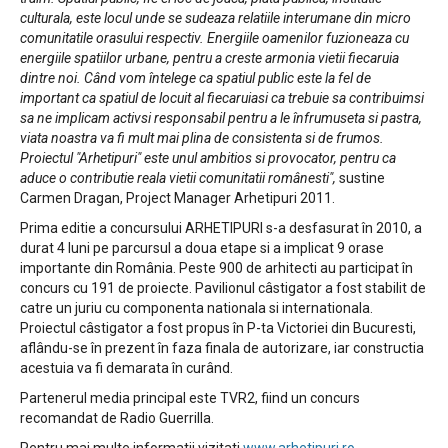
culturala, este locul unde se sudeaza relatiile interumane din micro
comunitatile orasului respectiv. Energiile oamenilor fuzioneaza cu
energiile spatiilor urbane, pentru a creste armonia vietii fiecaruia
dintre noi. Când vom întelege ca spatiul public este la fel de
important ca spatiul de locuit al fiecaruiasi ca trebuie sa contribuimsi
sa ne implicam activsi responsabil pentru a le înfrumuseta si pastra,
viata noastra va fi mult mai plina de consistenta si de frumos.
Proiectul "Arhetipuri" este unul ambitios si provocator, pentru ca
aduce o contributie reala vietii comunitatii românesti",
sustine
Carmen Dragan, Project Manager Arhetipuri 2011.
Prima editie a concursului ARHETIPURI s-a desfasurat în 2010, a
durat 4 luni pe parcursul a doua etape si a implicat 9 orase
importante din România. Peste 900 de arhitecti au participat în
concurs cu 191 de proiecte. Pavilionul câstigator a fost stabilit de
catre un juriu cu componenta nationala si internationala.
Proiectul câstigator a fost propus în P-ta Victoriei din Bucuresti,
aflându-se în prezent în faza finala de autorizare, iar constructia
acestuia va fi demarata în curând.
Partenerul media principal este TVR2, fiind un concurs
recomandat de Radio Guerrilla.
Pentru mai multe informatii vizitati
www.arhetipuri.ro