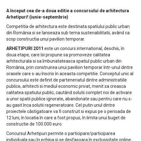
A început cea de-a doua editie a concursului de arhitectura
Arhetipuri!
(iunie-septembrie)
Competitia de arhitectura este destinata spatiului public urban
din România si se lanseaza sub tema sustenabilitatii, având ca
scop constructia unui pavilion temporar.
ARHETIPURI 2011
este un concurs international, deschis, în
doua etape, care îsi propune sa promoveze calitatea
arhitecturala si sa îmbunatateasca spatiul public urban din
România, prin construirea unui pavilion temporar într-unul dintre
orasele care s-au înscris în aceasta competitie. Conceptul unic al
concursului este definit de parteneriatul dintre administratiile
publice, arhitecti si mediul economic privat, menit sa creasca
calitatea spatiului public, cautând solutii complet noi de activare
a unor spatii publice ignorate, abandonate sau pentru care nu s-
au gasit înca solutii regeneratoare. Cel putin unul dintre
proiectele câstigatoare va fi construit si expus pe o perioada de
12 luni, în locatia în care a fost propus, în limita unui buget de
constructie de 100.000 euro.
Concursul Arhetipuri permite o participare/participarea
individuala sau în echipa si se desfasoara în exclusivitate online,