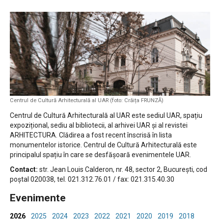
Centrul de Cultură Arhitecturală al UAR (foto: Crăița FRUNZĂ)
Centrul de Cultură Arhitecturală al UAR este sediul UAR, spațiu
expozițional, sediu al bibliotecii, al arhivei UAR și al revistei
ARHITECTURA. Clădirea a fost recent înscrisă în lista
monumentelor istorice. Centrul de Cultură Arhitecturală este
principalul spațiu în care se desfășoară evenimentele UAR.
Contact:
str. Jean Louis Calderon, nr. 48, sector 2, București, cod
poștal 020038, tel. 021.312.76.01 / fax: 021.315.40.30
Evenimente
2026
2025
2024
2023
2022
2021
2020
2019
2018