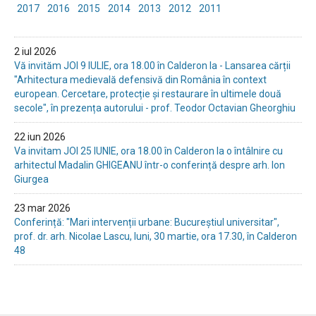
2017
2016
2015
2014
2013
2012
2011
2 iul 2026
Vă invităm JOI 9 IULIE, ora 18.00 în Calderon la - Lansarea cărții
"Arhitectura medievală defensivă din România în context
european. Cercetare, protecție și restaurare în ultimele două
secole", în prezența autorului - prof. Teodor Octavian Gheorghiu
22 iun 2026
Va invitam JOI 25 IUNIE, ora 18.00 în Calderon la o întâlnire cu
arhitectul Madalin GHIGEANU într-o conferință despre arh. Ion
Giurgea
23 mar 2026
Conferință: "Mari intervenții urbane: Bucureștiul universitar",
prof. dr. arh. Nicolae Lascu, luni, 30 martie, ora 17.30, în Calderon
48