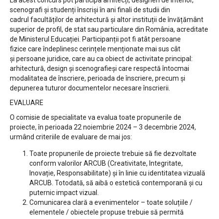
scenografi și studenți înscriși în ani finali de studii din
cadrul facultăților de arhitectură și altor instituții de învățământ
superior de profil, de stat sau particulare din România, acreditate
de Ministerul Educației. Participanții pot fi atât persoane
fizice care îndeplinesc cerințele menționate mai sus cât
și persoane juridice, care au ca obiect de activitate principal:
arhitectură, design și scenografieși care respectă întocmai
modalitatea de înscriere, perioada de înscriere, precum și
depunerea tuturor documentelor necesare înscrierii.
EVALUARE
O comisie de specialitate va evalua toate propunerile de
proiecte, în perioada 22 noiembrie 2024 – 3 decembrie 2024,
urmând criteriile de evaluare de mai jos:
Toate propunerile de proiecte trebuie să fie dezvoltate
conform valorilor ARCUB (Creativitate, Integritate,
Inovație, Responsabilitate) și în linie cu identitatea vizuală
ARCUB. Totodată, să aibă o estetică contemporană și cu
puternic impact vizual.
Comunicarea clară a evenimentelor – toate soluțiile /
elementele / obiectele propuse trebuie să permită