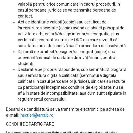
valabilă pentru orice comunicare în cadrul procedurii. În
cazul persoanei juridice se va transmite persoana de
contact.
Act de identitate valabil (copie) sau certificat de
înregistrare societate (copie) având ca obiect principal de
activitate arhitectură/design interior/scenografie, plus
certificat constatator emis de ORC din care rezultă că
societatea nu este inactivă sau în procedura de insolvență.
Diplomă de arhitect/designer/scenograf (copie) sau
adeverință emisă de unitatea de învățământ, pentru
studenți.
Declarație pe proprie răspundere, sub semnătură olografă
sau semnătură digitală calificată (semnătura digitală
calificată în cazul persoanelor juridice), din care să rezulte
că participanții îndeplinesc condițiile de eligibilitate, nu se
află în stare de incompatibilitate, așa cum sunt stipulate în
regulamentul concursului.
Dosarul de candidatură se va transmite electronic, pe adresa de
e-mail:
inscrieri@arcub.ro
.
CONDIȚII DE PARTICIPARE
La acest concurs pot participa arhitecți, designeri de interior,