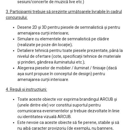
sesiuni/concerte de muzică live etc.)
3. Participanții trebuie să prezinte următoarele livrabile în cadrul
concursului:
Desene 2D și 3D pentru piesele de semnalistică și pentru
amenajarea curții interioare;
Simulare cu elementele de semnalistică pe clădire
(realizate pe poze din locație);
Detaliere tehnică pentru toate piesele prezentate, până la
nivelul de ofertare (cote, specificații tehnice de materiale
și prinderi, gândirea iluminatului etc.);
Alegerea pieselor de mobilier / iluminat / finisaje (dacă
așa sunt propuse în conceptul de design) pentru
amenajarea curții interioare.
4. Reguli și instrucțiuni:
Toate aceste obiecte vor exprima brandingul ARCUB și
(unele dintre ele) vor constitui suportul pentru
comunicarea evenimentelor și trebuie dezvoltate în linie
cu identitatea vizuală ARCUB.
Este nevoie ca aceste obiecte să fie perene, stabile și să
nu aibă caracter provizoriu (de exemplu, nu bannere,