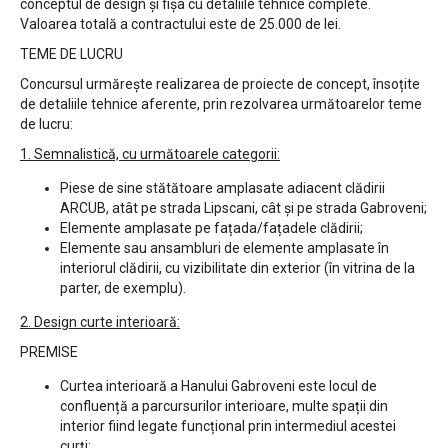
conceptul de design și fișa cu detaliile tehnice complete.
Valoarea totală a contractului este de 25.000 de lei.
TEME DE LUCRU
Concursul urmărește realizarea de proiecte de concept, însoțite
de detaliile tehnice aferente, prin rezolvarea următoarelor teme
de lucru:
1. Semnalistică, cu următoarele categorii:
Piese de sine stătătoare amplasate adiacent clădirii
ARCUB, atât pe strada Lipscani, cât și pe strada Gabroveni;
Elemente amplasate pe fațada/fațadele clădirii;
Elemente sau ansambluri de elemente amplasate în
interiorul clădirii, cu vizibilitate din exterior (în vitrina de la
parter, de exemplu).
2. Design curte interioară:
PREMISE
Curtea interioară a Hanului Gabroveni este locul de
confluență a parcursurilor interioare, multe spații din
interior fiind legate funcțional prin intermediul acestei
curți;