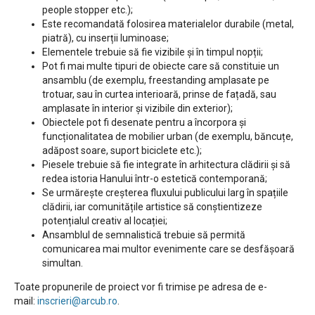
people stopper etc.);
Este recomandată folosirea materialelor durabile (metal,
piatră), cu inserții luminoase;
Elementele trebuie să fie vizibile și în timpul nopții;
Pot fi mai multe tipuri de obiecte care să constituie un
ansamblu (de exemplu, freestanding amplasate pe
trotuar, sau în curtea interioară, prinse de fațadă, sau
amplasate în interior și vizibile din exterior);
Obiectele pot fi desenate pentru a încorpora și
funcționalitatea de mobilier urban (de exemplu, băncuțe,
adăpost soare, suport biciclete etc.);
Piesele trebuie să fie integrate în arhitectura clădirii și să
redea istoria Hanului într-o estetică contemporană;
Se urmărește creșterea fluxului publicului larg în spațiile
clădirii, iar comunitățile artistice să conștientizeze
potențialul creativ al locației;
Ansamblul de semnalistică trebuie să permită
comunicarea mai multor evenimente care se desfășoară
simultan.
Toate propunerile de proiect vor fi trimise pe adresa de e-
mail:
inscrieri@arcub.ro
.