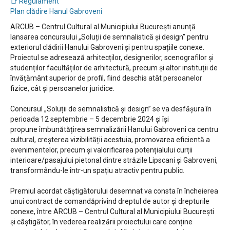
📑 Regulament
Plan clădire Hanul Gabroveni
ARCUB – Centrul Cultural al Municipiului București anunță
lansarea concursului „Soluții de semnalistică și design” pentru
exteriorul clădirii Hanului Gabroveni și pentru spațiile conexe.
Proiectul se adresează arhitecților, designerilor, scenografilor și
studenților facultăților de arhitectură, precum și altor instituții de
învățământ superior de profil, fiind deschis atât persoanelor
fizice, cât și persoanelor juridice.
Concursul „Soluții de semnalistică și design” se va desfășura în
perioada 12 septembrie – 5 decembrie 2024 și își
propune îmbunătățirea semnalizării Hanului Gabroveni ca centru
cultural, creșterea vizibilității acestuia, promovarea eficientă a
evenimentelor, precum și valorificarea potențialului curții
interioare/pasajului pietonal dintre străzile Lipscani și Gabroveni,
transformându-le într-un spațiu atractiv pentru public.
Premiul acordat câștigătorului desemnat va consta în încheierea
unui contract de comandăprivind dreptul de autor și drepturile
conexe, între ARCUB – Centrul Cultural al Municipiului București
și câștigător, în vederea realizării proiectului care conține