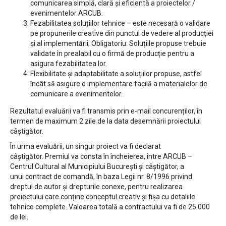
comunicarea simplă, clară și eficientă a proiectelor /
evenimentelor ARCUB.
Fezabilitatea soluțiilor tehnice – este necesară o validare
pe propunerile creative din punctul de vedere al producției
și al implementării; Obligatoriu: Soluțiile propuse trebuie
validate în prealabil cu o firmă de producție pentru a
asigura fezabilitatea lor.
Flexibilitate și adaptabilitate a soluțiilor propuse, astfel
încât să asigure o implementare facilă a materialelor de
comunicare a evenimentelor.
Rezultatul evaluării va fi transmis prin e-mail concurenților, în
termen de maximum 2 zile de la data desemnării proiectului
câștigător.
În urma evaluării, un singur proiect va fi declarat
câștigător. Premiul va consta în încheierea, între ARCUB –
Centrul Cultural al Municipiului București și câștigător, a
unui contract de comandă, în baza Legii nr. 8/1996 privind
dreptul de autor și drepturile conexe, pentru realizarea
proiectului care conține conceptul creativ și fișa cu detaliile
tehnice complete. Valoarea totală a contractului va fi de 25.000
de lei.