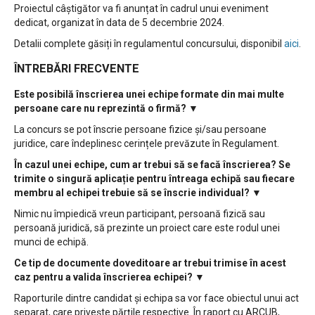
Proiectul câștigător va fi anunțat în cadrul unui eveniment
dedicat, organizat în data de 5 decembrie 2024.
Detalii complete găsiți în regulamentul concursului, disponibil
aici
.
ÎNTREBĂRI FRECVENTE
Este posibilă înscrierea unei echipe formate din mai multe
persoane care nu reprezintă o firmă?
▼
La concurs se pot înscrie persoane fizice și/sau persoane
juridice, care îndeplinesc cerințele prevăzute în Regulament.
În cazul unei echipe, cum ar trebui să se facă înscrierea? Se
trimite o singură aplicație pentru întreaga echipă sau fiecare
membru al echipei trebuie să se înscrie individual?
▼
Nimic nu împiedică vreun participant, persoană fizică sau
persoană juridică, să prezinte un proiect care este rodul unei
munci de echipă.
Ce tip de documente doveditoare ar trebui trimise în acest
caz pentru a valida înscrierea echipei?
▼
Raporturile dintre candidat și echipa sa vor face obiectul unui act
separat, care privește părțile respective. În raport cu ARCUB,