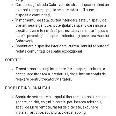
Curtea leagă strada Gabroveni de strada Lipscani, fiind un
exemplu de spațiu public pe care clădirea îl pune la
dispoziția comunității;
În momentul de față, curtea interioară este un spațiu de
tranzit, neatingându-și potențialul de spațiu care inspiră
trecătorii, care te invită să petreci câteva minute în plus și
care îți povestește despre arhitectura și povestea Hanului
Gabroveni;
Continuare a spațiilor interioare, curtea Hanului ar putea fi
redată comunității ca spațiu expozițional.
OBIECTIV
Transformarea curții interioare într-un spațiu cultural, o
continuare firească a interiorului, dar și într-un spațiu de
relaxare pentru trecători/vizitatori.
POSIBILE FUNCȚIONALITĂȚI
Spațiu de petrecere a timpului liber (de exemplu, zone de
ședere, de citit, colțuri în care îți poți încărca telefonul,
spații de lucru remote, rastel de biciclete, expunere
instalații artistice, sculptură, video mapping,