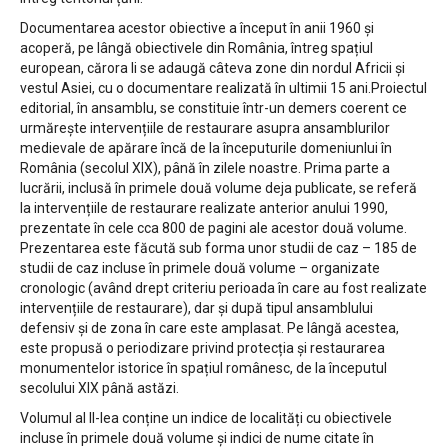
Documentarea acestor obiective a început în anii 1960 și
acoperă, pe lângă obiectivele din România, întreg spațiul
european, cărora li se adaugă câteva zone din nordul Africii și
vestul Asiei, cu o documentare realizată în ultimii 15 ani.Proiectul
editorial, în ansamblu, se constituie într-un demers coerent ce
urmărește intervențiile de restaurare asupra ansamblurilor
medievale de apărare încă de la începuturile domeniunlui în
România (secolul XIX), până în zilele noastre. Prima parte a
lucrării, inclusă în primele două volume deja publicate, se referă
la intervențiile de restaurare realizate anterior anului 1990,
prezentate în cele cca 800 de pagini ale acestor două volume.
Prezentarea este făcută sub forma unor studii de caz – 185 de
studii de caz incluse în primele două volume – organizate
cronologic (având drept criteriu perioada în care au fost realizate
intervențiile de restaurare), dar și după tipul ansamblului
defensiv și de zona în care este amplasat. Pe lângă acestea,
este propusă o periodizare privind protecția și restaurarea
monumentelor istorice în spațiul românesc, de la începutul
secolului XIX până astăzi.
Volumul al II-lea conține un indice de localități cu obiectivele
incluse în primele două volume și indici de nume citate în