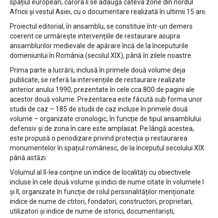
spațiul european, cărora li se adaugă câteva zone din nordul
Africii și vestul Asiei, cu o documentare realizată în ultimii 15 ani.
Proiectul editorial, în ansamblu, se constituie într-un demers
coerent ce urmărește intervențiile de restaurare asupra
ansamblurilor medievale de apărare încă de la începuturile
domeniunlui în România (secolul XIX), până în zilele noastre.
Prima parte a lucrării, inclusă în primele două volume deja
publicate, se referă la intervențiile de restaurare realizate
anterior anului 1990, prezentate în cele cca 800 de pagini ale
acestor două volume. Prezentarea este făcută sub forma unor
studii de caz – 185 de studii de caz incluse în primele două
volume – organizate cronologic, în funcție de tipul ansamblului
defensiv și de zona în care este amplasat. Pe lângă acestea,
este propusă o periodizare privind protecția și restaurarea
monumentelor în spațiul românesc, de la începutul secolului XIX
până astăzi.
Volumul al II-lea conține un indice de localități cu obiectivele
incluse în cele două volume și indici de nume citate în volumele I
și II, organizate în funcție de rolul personalităților menționate:
indice de nume de ctitori, fondatori, constructori, proprietari,
utilizatori și indice de nume de istorici, documentariști,