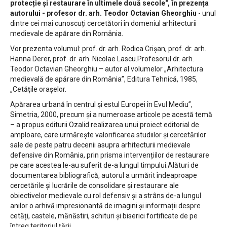
protecție și restaurare în ultimele două secole", în prezența
autorului - profesor dr. arh. Teodor Octavian Gheorghiu
- unul
dintre cei mai cunoscuți cercetători în domeniul arhitecturii
medievale de apărare din România.
Vor prezenta volumul: prof. dr. arh. Rodica Crișan, prof. dr. arh.
Hanna Derer, prof. dr. arh. Nicolae Lascu.Profesorul dr. arh.
Teodor Octavian Gheorghiu – autor al volumelor „Arhitectura
medievală de apărare din România”, Editura Tehnică, 1985,
„Cetățile orașelor.
Apărarea urbană în centrul și estul Europei în Evul Mediu”,
Simetria, 2000, precum și a numeroase articole pe acestă temă
– a propus editurii Ozalid realizarea unui proiect editorial de
amploare, care urmărește valorificarea studiilor și cercetărilor
sale de peste patru decenii asupra arhitecturii medievale
defensive din România, prin prisma intervențiilor de restaurare
pe care acestea le-au suferit de-a lungul timpului.Alături de
documentarea bibliografică, autorul a urmărit îndeaproape
cercetările și lucrările de consolidare și restaurare ale
obiectivelor medievale cu rol defensiv și a strâns de-a lungul
anilor o arhivă impresionantă de imagini și informații despre
cetăți, castele, mănăstiri, schituri și biserici fortificate de pe
întreg teritoriul țării.