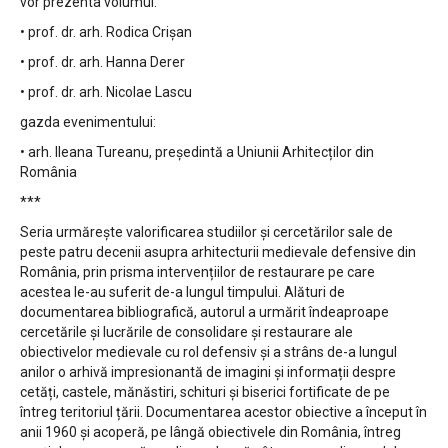
vor prezenta volumul:
• prof. dr. arh. Rodica Crișan
• prof. dr. arh. Hanna Derer
• prof. dr. arh. Nicolae Lascu
gazda evenimentului:
• arh. Ileana Tureanu, președintă a Uniunii Arhitecților din
România
***
Seria urmărește valorificarea studiilor și cercetărilor sale de
peste patru decenii asupra arhitecturii medievale defensive din
România, prin prisma intervențiilor de restaurare pe care
acestea le-au suferit de-a lungul timpului. Alături de
documentarea bibliografică, autorul a urmărit îndeaproape
cercetările și lucrările de consolidare și restaurare ale
obiectivelor medievale cu rol defensiv și a strâns de-a lungul
anilor o arhivă impresionantă de imagini și informații despre
cetăți, castele, mănăstiri, schituri și biserici fortificate de pe
întreg teritoriul țării. Documentarea acestor obiective a început în
anii 1960 și acoperă, pe lângă obiectivele din România, întreg