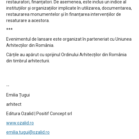
restauratori, finanțatori. De asemenea, este inclus un indice al
instituțiilor și organizațiilor implicate în utilizarea, documentarea,
restaurarea monumentelor și în finanțarea intervențiilor de
resaturare a acestora.
***
Evenimentul de lansare este organizat în parteneriat cu Uniunea
Arhitecților din România.
Cărțile au apărut cu sprijinul Ordinului Arhitecților din România
din timbrul arhitecturii.
--
Emilia Țugui
arhitect
Editura Ozalid | Positif Concept srl
www.ozalid.ro
emilia.tugui@ozalid.ro