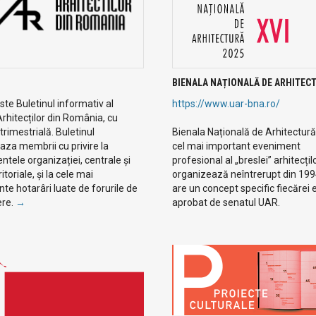
BIENALA NAȚIONALĂ DE ARHITEC
te Buletinul informativ al
https://www.uar-bna.ro/
Arhitecților din România, cu
 trimestrială. Buletinul
Bienala Națională de Arhitectură
aza membrii cu privire la
cel mai important eveniment
tele organizației, centrale și
profesional al „breslei” arhitecțilo
eritoriale, și la cele mai
organizează neîntrerupt din 19
te hotarâri luate de forurile de
are un concept specific fiecărei ed
ere.
→
aprobat de senatul UAR.