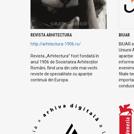
REVISTA ARHITECTURA
BIUAR
http://arhitectura-1906.ro/
BIUAR es
Uniunii 
Revista „Arhitectura” fost fondată în
apariție
anul 1906 de Societatea Arhitecților
informe
Români, fiind una din cele mai vechi
evenimen
reviste de specialitate cu apariție
filiale t
continuă din Europa.
importan
conduc