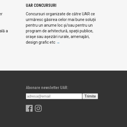
UAR CONCURSURI
er
Concursuri organizate de către UAR ce
urmăresc găsirea celor mai bune soluții
pentru un anume loc și/sau pentru un
ală a
program de arhitectură, spații publice,
orașe sau așezări rurale, amenajări,
design grafic etc
→
Abonare newsletter UAR: