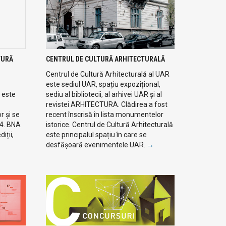
TURĂ
CENTRUL DE CULTURĂ ARHITECTURALĂ
Centrul de Cultură Arhitecturală al UAR
este sediul UAR, spațiu expozițional,
 este
sediu al bibliotecii, al arhivei UAR și al
revistei ARHITECTURA. Clădirea a fost
r și se
recent înscrisă în lista monumentelor
94. BNA
istorice. Centrul de Cultură Arhitecturală
iții,
este principalul spațiu în care se
desfășoară evenimentele UAR.
→