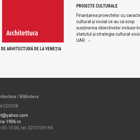
PROIECTE CULTURALE
Finanțarea proiectelor cu caract
cultural și social ce au ca scop
susținerea obiectivelor incluse în
statutul și strategia cultural-soci
UAR.
→
 DE ARHITECTURĂ DE LA VENEȚIA
hitectura / Biblioteca
cod 020038
ct@yahoo.com
ura-1906.ro
0:00-15:00, tel. 0213109194