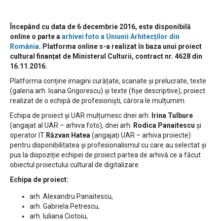
Începând cu data de 6 decembrie 2016, este disponibilă
online o parte a
arhivei foto a Uniunii Arhitecților din
România
. Platforma online s-a realizat în baza unui proiect
cultural finanțat de Ministerul Culturii, contract nr. 4628 din
16.11.2016.
Platforma conține imagini curățate, scanate și prelucrate, texte
(galeria arh. Ioana Grigorescu) și texte (fișe descriptive), proiect
realizat de o echipă de profesioniști, cărora le mulțumim.
Echipa de proiect și UAR mulțumesc dnei arh.
Irina Tulbure
(angajat al UAR – arhiva foto), dnei arh.
Rodica Panaitescu
și
operator IT
Răzvan Hatea
(angajați UAR – arhiva proiecte)
pentru disponibilitatea și profesionalismul cu care au selectat și
pus la dispoziție echipei de proiect partea de arhivă ce a făcut
obiectul proiectului cultural de digitalizare.
Echipa de proiect:
arh. Alexandru Panaitescu,
arh. Gabriela Petrescu,
arh. Iuliana Ciotoiu,