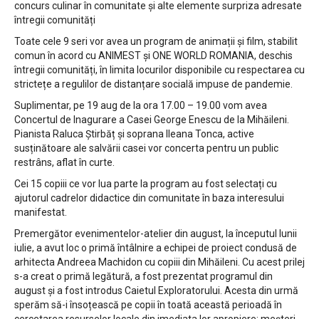
concurs culinar în comunitate și alte elemente surpriza adresate
întregii comunități
Toate cele 9 seri vor avea un program de animații și film, stabilit
comun în acord cu ANIMEST și ONE WORLD ROMANIA, deschis
întregii comunități, în limita locurilor disponibile cu respectarea cu
strictețe a regulilor de distanțare socială impuse de pandemie.
Suplimentar, pe 19 aug de la ora 17.00 – 19.00 vom avea
Concertul de Inagurare a Casei George Enescu de la Mihăileni.
Pianista Raluca Știrbăț și soprana Ileana Tonca, active
susținătoare ale salvării casei vor concerta pentru un public
restrâns, aflat în curte.
Cei 15 copiii ce vor lua parte la program au fost selectați cu
ajutorul cadrelor didactice din comunitate în baza interesului
manifestat.
Premergător evenimentelor-atelier din august, la începutul lunii
iulie, a avut loc o primă întâlnire a echipei de proiect condusă de
arhitecta Andreea Machidon cu copiii din Mihăileni. Cu acest prilej
s-a creat o primă legătură, a fost prezentat programul din
august și a fost introdus Caietul Exploratorului. Acesta din urmă
sperăm să-i însoțească pe copii în toată această perioadă în
cercetarea resurselor locale din imediata lor apropiere: meșteri,