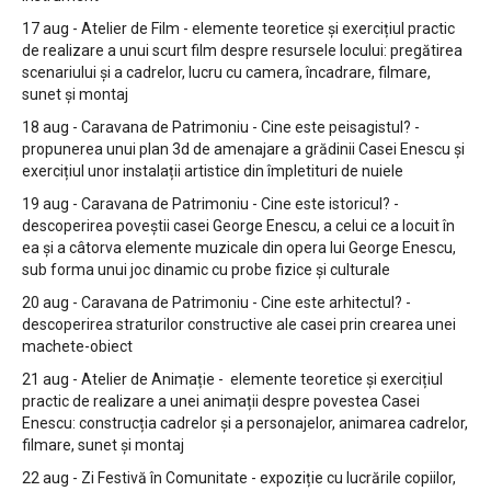
17 aug - Atelier de Film - elemente teoretice și exercițiul practic
de realizare a unui scurt film despre resursele locului: pregătirea
scenariului și a cadrelor, lucru cu camera, încadrare, filmare,
sunet și montaj
18 aug - Caravana de Patrimoniu - Cine este peisagistul? -
propunerea unui plan 3d de amenajare a grădinii Casei Enescu și
exercițiul unor instalații artistice din împletituri de nuiele
19 aug - Caravana de Patrimoniu - Cine este istoricul? -
descoperirea poveștii casei George Enescu, a celui ce a locuit în
ea și a câtorva elemente muzicale din opera lui George Enescu,
sub forma unui joc dinamic cu probe fizice și culturale
20 aug - Caravana de Patrimoniu - Cine este arhitectul? -
descoperirea straturilor constructive ale casei prin crearea unei
machete-obiect
21 aug - Atelier de Animație - elemente teoretice și exercițiul
practic de realizare a unei animații despre povestea Casei
Enescu: construcția cadrelor și a personajelor, animarea cadrelor,
filmare, sunet și montaj
22 aug - Zi Festivă în Comunitate - expoziție cu lucrările copiilor,