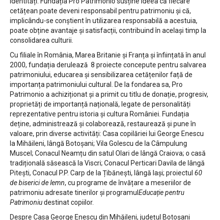
identități. Fundația Pro Patrimonio susține ideea că fiecare
cetățean poate deveni responsabil pentru patrimoniu și că,
implicându-se conștient în utilizarea responsabilă a acestuia,
poate obține avantaje și satisfacții, contribuind în același timp la
consolidarea culturii.
Cu filiale în România, Marea Britanie și Franța și înființată în anul
2000, fundația derulează 8 proiecte concepute pentru salvarea
patrimoniului, educarea și sensibilizarea cetățenilor față de
importanța patrimoniului cultural. De la fondarea sa, Pro
Patrimonio a achiziționat și a primit cu titlu de donație, progresiv,
proprietăți de importanță națională, legate de personalități
reprezentative pentru istoria și cultura României. Fundația
deține, administrează și colaborează, restaurează și pune în
valoare, prin diverse activități: Casa copilăriei lui George Enescu
la Mihăileni, lângă Botoșani; Vila Golescu de la Câmpulung
Muscel; Conacul Neamțu din satul Olari de lângă Craiova; o casă
tradițională săsească la Viscri; Conacul Perticari Davila de lângă
Pitești, Conacul P.P. Carp de la Țibănești, lângă Iași; proiectul
60
de biserici de lemn
, cu programe de învățare a meseriilor de
patrimoniu adresate tinerilor și programul
Educație pentru
Patrimoniu
destinat copiilor.
Despre Casa George Enescu din Mihăileni, județul Botoșani