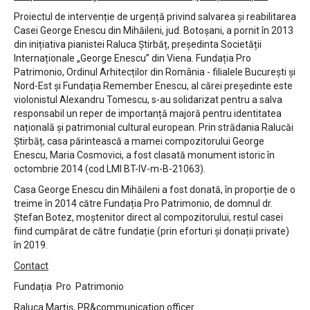
Proiectul de intervenție de urgență privind salvarea și reabilitarea
Casei George Enescu din Mihăileni, jud. Botoșani, a pornit în 2013
din inițiativa pianistei Raluca Știrbăț, președinta Societății
Internaționale „George Enescu” din Viena. Fundația Pro
Patrimonio, Ordinul Arhitecților din România - filialele București și
Nord-Est și Fundația Remember Enescu, al cărei președinte este
violonistul Alexandru Tomescu, s-au solidarizat pentru a salva
responsabil un reper de importanță majoră pentru identitatea
națională și patrimonial cultural european. Prin strădania Ralucăi
Știrbăț, casa părintească a mamei compozitorului George
Enescu, Maria Cosmovici, a fost clasată monument istoric în
octombrie 2014 (cod LMI BT-IV-m-B-21063).
Casa George Enescu din Mihăileni a fost donată, în proporție de o
treime în 2014 către Fundația Pro Patrimonio, de domnul dr.
Ștefan Botez, moștenitor direct al compozitorului, restul casei
fiind cumpărat de către fundație (prin eforturi și donații private)
în 2019.
Contact
Fundația Pro Patrimonio
Raluca Marțiș, PR&communication officer