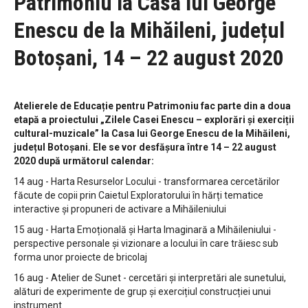
Patrimoniu la Casa lui George
Enescu de la Mihăileni, județul
Botoșani, 14 – 22 august 2020
Atelierele de Educație pentru Patrimoniu fac parte din a doua
etapă a proiectului „Zilele Casei Enescu – explorări și exerciții
cultural-muzicale” la Casa lui George Enescu de la Mihăileni,
județul Botoșani. Ele se vor desfășura între 14 – 22 august
2020 după următorul calendar:
14 aug - Harta Resurselor Locului - transformarea cercetărilor
făcute de copii prin Caietul Exploratorului în hărți tematice
interactive și propuneri de activare a Mihăileniului
15 aug - Harta Emoțională și Harta Imaginară a Mihăileniului -
perspective personale și vizionare a locului în care trăiesc sub
forma unor proiecte de bricolaj
16 aug - Atelier de Sunet - cercetări și interpretări ale sunetului,
alături de experimente de grup și exercițiul construcției unui
instrument