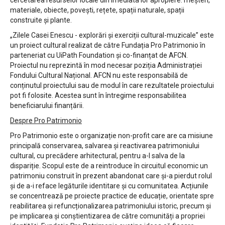
materiale, obiecte, povești, rețete, spații naturale, spații
construite și plante.
„Zilele Casei Enescu - explorări și exerciții cultural-muzicale” este
un proiect cultural realizat de către Fundația Pro Patrimonio în
parteneriat cu UiPath Foundation și co-finanțat de AFCN.
Proiectul nu reprezintă în mod necesar poziția Administrației
Fondului Cultural Național. AFCN nu este responsabilă de
conținutul proiectului sau de modul în care rezultatele proiectului
pot fi folosite. Acestea sunt în întregime responsabilitea
beneficiarului finanțării.
Despre Pro Patrimonio
Pro Patrimonio este o organizație non-profit care are ca misiune
principală conservarea, salvarea și reactivarea patrimoniului
cultural, cu precădere arhitectural, pentru a-l salva de la
dispariție. Scopul este de a reintroduce în circuitul economic un
patrimoniu construit în prezent abandonat care și-a pierdut rolul
și de a-i reface legăturile identitare și cu comunitatea. Acțiunile
se concentrează pe proiecte practice de educație, orientate spre
reabilitarea și refuncționalizarea patrimoniului istoric, precum și
pe implicarea și conștientizarea de către comunități a propriei