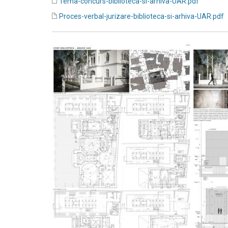
Tema-concurs-biblioteca-si-arhiva-UAR.pdf
Proces-verbal-jurizare-biblioteca-si-arhiva-UAR.pdf