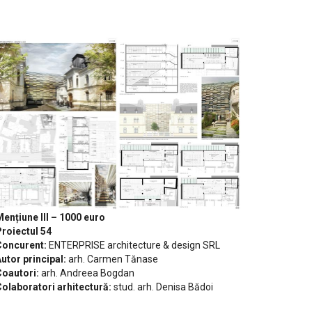
ențiune III – 1000 euro
roiectul 54
Concurent:
ENTERPRISE architecture & design SRL
utor principal:
arh. Carmen Tănase
oautori:
arh. Andreea Bogdan
olaboratori arhitectură:
stud. arh. Denisa Bădoi