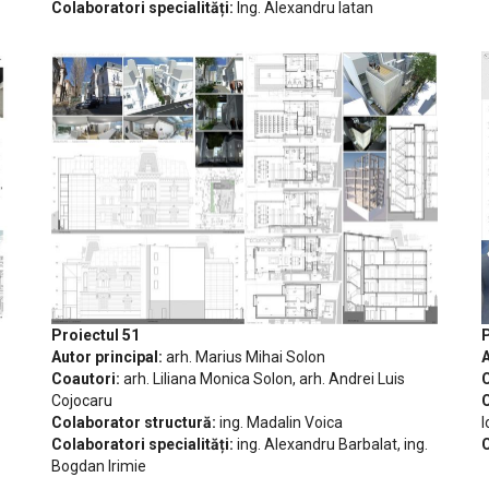
Colaboratori specialități:
Ing. Alexandru Iatan
P
Proiectul 51
A
Autor principal:
arh. Marius Mihai Solon
C
Coautori:
arh. Liliana Monica Solon, arh. Andrei Luis
C
Cojocaru
I
Colaborator structură:
ing. Madalin Voica
C
Colaboratori specialități:
ing. Alexandru Barbalat, ing.
Bogdan Irimie