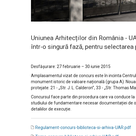
Uniunea Arhitecților din România - UAR
într-o singură fază, pentru selectarea 
Desfășurare: 27 februarie – 30 iunie 2015
Amplasamentul vizat de concurs este în incinta Centrului
monument istoric de valoare națională (grupa A). Noua clă
protejate: 21 - „Str. J. L. Calderon”, 33 - „Str. Thomas Mas
Concursul face parte din procedura care va conduce la a
studiului de fundamentare necesar documentației de obține
detaliilor de execuție.
Regulament-concurs-biblioteca-si-arhiva-UAR.pdf