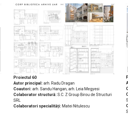
P
Proiectul 60
A
Autor principal:
arh. Radu Dragan
C
Coautori:
arh. Sandu Hangan, arh. Leia Megyesi
C
Colaborator structură:
S.C. Z Group Birou de Structuri
S
SRL
C
Colaboratori specialități:
Matei Nitulescu