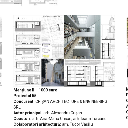
M
Mențiune II – 1000 euro
P
Proiectul 55
Concurent:
CRIȘAN ARCHITECTURE & ENGINEERING
A
SRL
C
Autor principal:
arh. Alexandru Crișan
C
Coautori:
arh. Ana-Maria Crișan, arh. Ioana Turcanu
Colaboratori arhitectură:
arh. Tudor Vasiliu