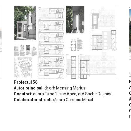
P
Proiectul 56
A
Autor principal:
dr arh Mensing Marius
C
Coautori:
dr arh Timofticiuc Anca, drd Sache Despina
A
Colaborator structură:
arh Carstoiu Mihail
C
C
P