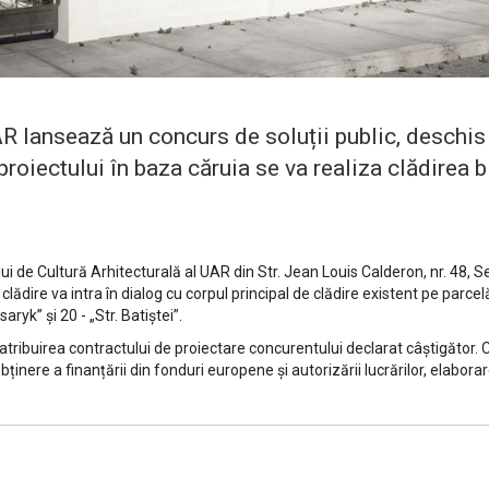
 lansează un concurs de soluții public, deschis tu
proiectului în baza căruia se va realiza clădirea b
 de Cultură Arhitecturală al UAR din Str. Jean Louis Calderon, nr. 48, Se
dire va intra în dialog cu corpul principal de clădire existent pe parcelă
aryk” și 20 - „Str. Batiștei”.
tribuirea contractului de proiectare concurentului declarat câştigător.
re a finanțării din fonduri europene și autorizării lucrărilor, elaborarea