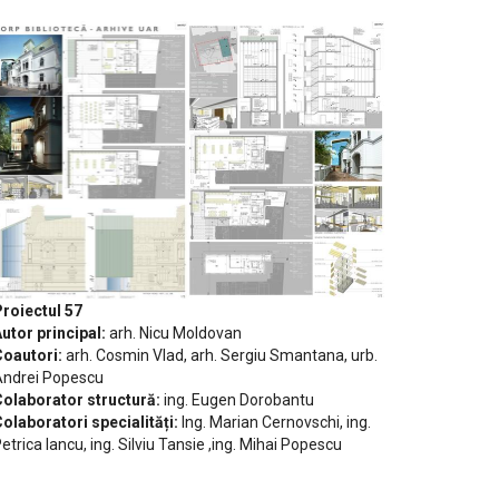
roiectul 57
utor principal:
arh. Nicu Moldovan
oautori:
arh. Cosmin Vlad, arh. Sergiu Smantana, urb.
ndrei Popescu
olaborator structură:
ing. Eugen Dorobantu
olaboratori specialități:
Ing. Marian Cernovschi, ing.
etrica Iancu, ing. Silviu Tansie ,ing. Mihai Popescu