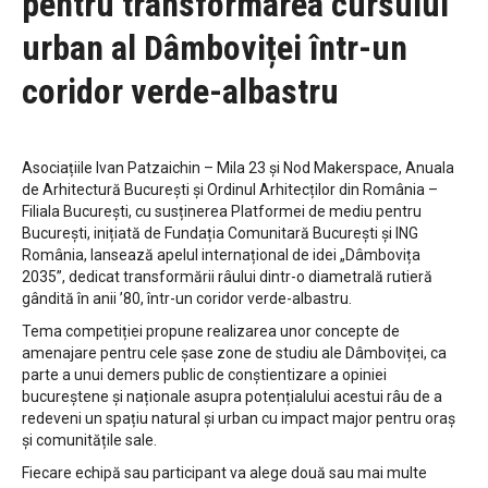
pentru transformarea cursului
urban al Dâmboviței într-un
coridor verde-albastru
Asociațiile Ivan Patzaichin – Mila 23 și Nod Makerspace, Anuala
de Arhitectură București și Ordinul Arhitecților din România –
Filiala București, cu susținerea Platformei de mediu pentru
București, inițiată de Fundația Comunitară București și ING
România, lansează apelul internațional de idei „Dâmbovița
2035”, dedicat transformării râului dintr-o diametrală rutieră
gândită în anii ’80, într-un coridor verde-albastru.
Tema competiției propune realizarea unor concepte de
amenajare pentru cele șase zone de studiu ale Dâmboviței, ca
parte a unui demers public de conștientizare a opiniei
bucureștene și naționale asupra potențialului acestui râu de a
redeveni un spațiu natural și urban cu impact major pentru oraș
și comunitățile sale.
Fiecare echipă sau participant va alege două sau mai multe