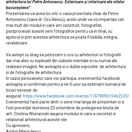
arhitectura lui Petre Antonescu. Exterioare și interioare ale vilelor
bucureștene''.
Prezentarea va avea loc intr-o casa proiectata chiar de Petre
Antonescu (casa dr. Ciru Iliescu), acolo unde va voi impartasi cat
mai mult din modul in care am construit, fotografiat,
postprocesat aceste serii fotografice pentru ca in final, cu
ajutorul si prin acestea arhitectura sa poata fi lizibila, integra,
revelatoare.
Va astept cu drag sa petrecem o ora cu arhitecturi si fotografii
dar mai ales cu explicatii din culisele mentale si nu numai ale
realizarii imaginii. Ne asteapta si o dubla expozitie: de arhitectura
si de fotografie de arhitectura.
In cazul persoanelor care vor participa, evenimentul facebook
asteapta si confirmari pentru a ne fi usor sa estimam numarul de
locuri necesar de
asigurat:
https://www.facebook.com/events/1747909515462533/
Evenimentul face parte dintr-o serie mai larga de prezentari si a
fost precedat duminica 23 octombrie de prelegerea tinuta de
arh. Cristina Woinaroski asupra modului in care a cercetat si
relationat arhitectural aceste vile.
Cu apreciere,
Andrei Margulescu