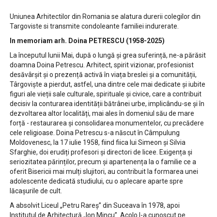
Uniunea Arhitectilor din Romania se alatura durerii colegilor din
Targoviste si transmite condoleante familiei indurerate.
In memoriam arh. Doina PETRESCU (1958-2025)
La începutul lunii Mai, după o lungă și grea suferință, ne-a părăsit
doamna Doina Petrescu. Arhitect, spirit vizionar, profesionist
desăvârșit și o prezență activă în viața breslei și a comunității,
Târgoviște a pierdut, astfel, una dintre cele mai dedicate și iubite
figuri ale vieții sale culturale, spirituale și civice, care a contribuit
decisiv la conturarea identității bătrânei urbe, implicându-se și în
dezvoltarea altor localități, mai ales în domeniul său de mare
forță - restaurarea și consolidarea monumentelor, cu precădere
cele religioase. Doina Petrescu s-a născut în Câmpulung
Moldovenesc, la 17 iulie 1958, fiind fiica lui Simeon și Silvia
Sfarghie, doi erudiți profesori și directori de licee. Exigența și
seriozitatea părinților, precum și apartenența la o familie ce a
oferit Bisericii mai mulți slujitori, au contribuit la formarea unei
adolescente dedicată studiului, cu o aplecare aparte spre
lăcașurile de cult.
A absolvit Liceul „Petru Rareș” din Suceava în 1978, apoi
Institutul de Arhitectură „Ion Mincu”. Acolo l-a cunoscut pe