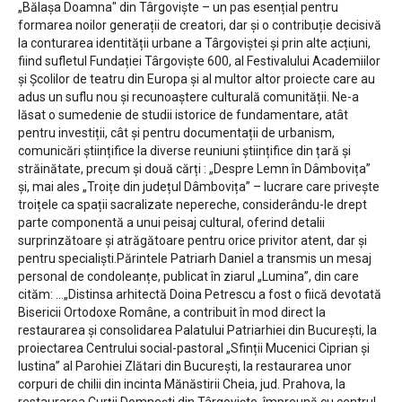
„Bălașa Doamna" din Târgoviște – un pas esențial pentru
formarea noilor generații de creatori, dar și o contribuție decisivă
la conturarea identității urbane a Târgoviștei și prin alte acțiuni,
fiind sufletul Fundației Târgoviște 600, al Festivalului Academiilor
și Școlilor de teatru din Europa și al multor altor proiecte care au
adus un suflu nou și recunoaștere culturală comunității. Ne-a
lăsat o sumedenie de studii istorice de fundamentare, atât
pentru investiții, cât și pentru documentații de urbanism,
comunicări științifice la diverse reuniuni științifice din țară și
străinătate, precum și două cărți : „Despre Lemn în Dâmbovița”
și, mai ales „Troițe din județul Dâmbovița” – lucrare care privește
troițele ca spații sacralizate nepereche, considerându-le drept
parte componentă a unui peisaj cultural, oferind detalii
surprinzătoare și atrăgătoare pentru orice privitor atent, dar și
pentru specialiști.Părintele Patriarh Daniel a transmis un mesaj
personal de condoleanțe, publicat în ziarul „Lumina”, din care
cităm: …„Distinsa arhitectă Doina Petrescu a fost o fiică devotată
Bisericii Ortodoxe Române, a contribuit în mod direct la
restaurarea și consolidarea Palatului Patriarhiei din București, la
proiectarea Centrului social-pastoral „Sfinții Mucenici Ciprian și
Iustina” al Parohiei Zlătari din București, la restaurarea unor
corpuri de chilii din incinta Mănăstirii Cheia, jud. Prahova, la
restaurarea Curții Domnești din Târgoviște, împreună cu centrul