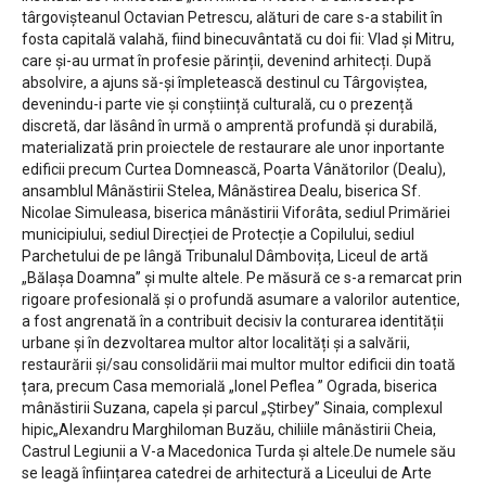
târgovișteanul Octavian Petrescu, alături de care s-a stabilit în
fosta capitală valahă, fiind binecuvântată cu doi fii: Vlad și Mitru,
care și-au urmat în profesie părinții, devenind arhitecți. După
absolvire, a ajuns să-și împletească destinul cu Târgoviștea,
devenindu-i parte vie și conștiință culturală, cu o prezență
discretă, dar lăsând în urmă o amprentă profundă și durabilă,
materializată prin proiectele de restaurare ale unor inportante
edificii precum Curtea Domnească, Poarta Vânătorilor (Dealu),
ansamblul Mânăstirii Stelea, Mânăstirea Dealu, biserica Sf.
Nicolae Simuleasa, biserica mânăstirii Viforâta, sediul Primăriei
municipiului, sediul Direcției de Protecție a Copilului, sediul
Parchetului de pe lângă Tribunalul Dâmbovița, Liceul de artă
„Bălașa Doamna” și multe altele. Pe măsură ce s-a remarcat prin
rigoare profesională și o profundă asumare a valorilor autentice,
a fost angrenată în a contribuit decisiv la conturarea identității
urbane și în dezvoltarea multor altor localități și a salvării,
restaurării și/sau consolidării mai multor multor edificii din toată
țara, precum Casa memorială „Ionel Peflea ” Ograda, biserica
mânăstirii Suzana, capela și parcul „Știrbey” Sinaia, complexul
hipic„Alexandru Marghiloman Buzău, chiliile mânăstirii Cheia,
Castrul Legiunii a V-a Macedonica Turda și altele.De numele său
se leagă înființarea catedrei de arhitectură a Liceului de Arte