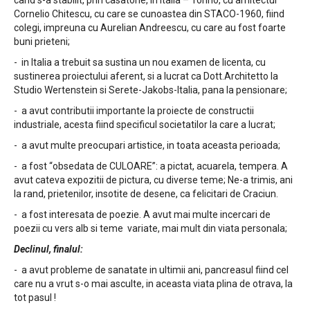
cand s-a stabilit, prin casatorie, in Italia – Torino, cu arhitectul
Cornelio Chitescu, cu care se cunoastea din STACO-1960, fiind
colegi, impreuna cu Aurelian Andreescu, cu care au fost foarte
buni prieteni;
- in Italia a trebuit sa sustina un nou examen de licenta, cu
sustinerea proiectului aferent, si a lucrat ca Dott.Architetto la
Studio Wertenstein si Serete-Jakobs-Italia, pana la pensionare;
- a avut contributii importante la proiecte de constructii
industriale, acesta fiind specificul societatilor la care a lucrat;
- a avut multe preocupari artistice, in toata aceasta perioada;
- a fost “obsedata de CULOARE”: a pictat, acuarela, tempera. A
avut cateva expozitii de pictura, cu diverse teme; Ne-a trimis, ani
la rand, prietenilor, insotite de desene, ca felicitari de Craciun.
- a fost interesata de poezie. A avut mai multe incercari de
poezii cu vers alb si teme variate, mai mult din viata personala;
Declinul, finalul:
- a avut probleme de sanatate in ultimii ani, pancreasul fiind cel
care nu a vrut s-o mai asculte, in aceasta viata plina de otrava, la
tot pasul !