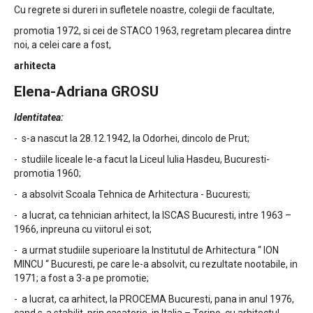
Cu regrete si dureri in sufletele noastre, colegii de facultate,
promotia 1972, si cei de STACO 1963, regretam plecarea dintre
noi, a celei care a fost,
arhitecta
Elena-Adriana GROSU
Identitatea:
- s-a nascut la 28.12.1942, la Odorhei, dincolo de Prut;
- studiile liceale le-a facut la Liceul Iulia Hasdeu, Bucuresti-
promotia 1960;
- a absolvit Scoala Tehnica de Arhitectura - Bucuresti;
- a lucrat, ca tehnician arhitect, la ISCAS Bucuresti, intre 1963 –
1966, inpreuna cu viitorul ei sot;
- a urmat studiile superioare la Institutul de Arhitectura “ ION
MINCU “ Bucuresti, pe care le-a absolvit, cu rezultate nootabile, in
1971; a fost a 3-a pe promotie;
- a lucrat, ca arhitect, la PROCEMA Bucuresti, pana in anul 1976,