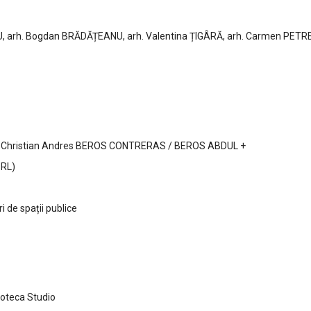
CU, arh. Bogdan BRĂDĂȚEANU, arh. Valentina ȚIGÂRĂ, arh. Carmen PETR
arh. Christian Andres BEROS CONTRERAS / BEROS ABDUL +
SRL)
i de spații publice
Poteca Studio