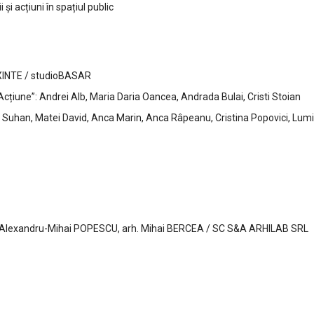
 și acțiuni în spațiul public
 AXINTE / studioBASAR
n Acțiune”: Andrei Alb, Maria Daria Oancea, Andrada Bulai, Cristi Stoian
i Suhan, Matei David, Anca Marin, Anca Râpeanu, Cristina Popovici, Lum
h. Alexandru-Mihai POPESCU, arh. Mihai BERCEA / SC S&A ARHILAB SRL