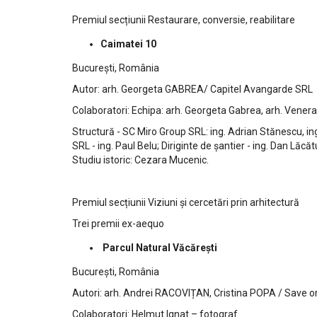
Premiul secțiunii Restaurare, conversie, reabilitare
Caimatei 10
București, România
Autor: arh. Georgeta GABREA/ Capitel Avangarde SRL
Colaboratori: Echipa: arh. Georgeta Gabrea, arh. Venera 
Structură - SC Miro Group SRL: ing. Adrian Stănescu, ing
SRL - ing. Paul Belu; Diriginte de șantier - ing. Dan 
Studiu istoric: Cezara Mucenic.
Premiul secțiunii Viziuni și cercetări prin arhitectură
Trei premii ex-aequo
Parcul Natural Văcărești
București, România
Autori: arh. Andrei RACOVIȚAN, Cristina POPA / Save o
Colaboratori: Helmut Ignat – fotograf