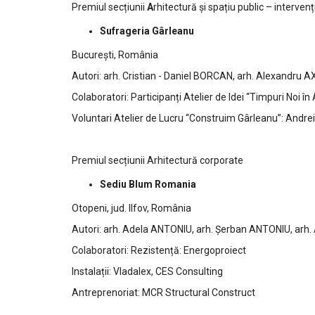
Premiul secțiunii
A
rhitectură și spațiu public – intervenții
Sufrageria Gârleanu
București, România
Autori: arh. Cristian - Daniel BORCAN, arh. Alexandru
Colaboratori: Participanți Atelier de Idei “Timpuri Noi î
Voluntari Atelier de Lucru “Construim Gârleanu”: Andre
Premiul secțiunii Arhitectură corporate
Sediu Blum Romania
Otopeni, jud. Ilfov, România
Autori: arh. Adela ANTONIU, arh. Șerban ANTONIU, ar
Colaboratori: Rezistență: Energoproiect
Instalații: Vladalex, CES Consulting
Antreprenoriat: MCR Structural Construct