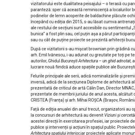
vizitatorului este dualitatea peisajului – o terasă cu pa
paranteză: sper că această reminiscență a localurilor bu
podinelor de lemn acoperite de baldachine plăcute ochiul
începând cu ediția din 2015, s-au lăsat cumva antrenați în
ale restului de secțiuni sunt accesibile cu sentimentul „S
bunica” a fost plin sau, cel puțin așa a părut participan
sau cu cât de puține proiecte se prezintă arhitecții buc
După ce vizitatorii s-au mișcat brownian prin grădină c
arh. Emil Ivănescu, i-au adunat cu greutate pe toți pe te
autorilor, Ghidul
București Arhitectura – un ghid adnotat
, 
lucrare nouă fiindcă aduce spațiile publice ale București
Felurile principale ale serii, adică nominalizările și premi
inversă, adică de la secțiunea Diplome de arhitectură al
prezentată de criticul de artă Călin Dan, Director MNAC,
prezentate de membrii juriului de anul acesta, alcătuit 
CRISTEA (Franța) și arh. Mihai ROȘCA (Brașov, România)
Față de ediția anualei din anul trecut, organizatorii au o
la concursuri de arhitectură au devenit
Viziuni și cercetă
acestei direcții în exercitarea profesiei, iar proiectele
publice și intervenții și acțiuni în spațiul public. Proie
Arhitectura spațiului interior,
iar proiectele aplicate monum