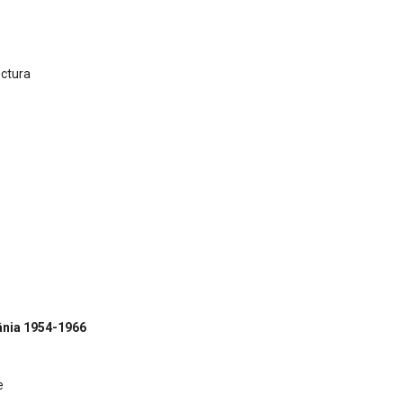
ectura
mânia 1954-1966
e