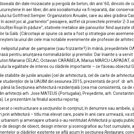
rdoseală din dale mozaicate și pergolă de beton, din anii ’60, dincolo de c
cureștene în aer liber, din anii socialismului va fi reparată, dar conser
ui lui Gottfried Semper. Organizatorii Anualei, care au ales grădina Case
 acest joc al „parterelor” peisajere, astfel că proiectele primelor 2-3 secț
cufiței Roșii în pădure”, stativele metalice ale panourilor fiind așezate c
ților la Gală. (Cârcotașii ar spune că asta a fost și strategia unei aseme
ureșteni la unul din cele mai notabile evenimente ale profesiei de arhite
u nelipsitul pahar de șampanie (sau frizzante?) în mână, președintele OA
rasă pentru anunțarea nominalizărilor și premiilor. Dar înainte s-a servit 
autori Mariana CELAC, Octavian CARABELA, Marius MARCU-LAPADAT, des
ului la egalitate de interes cu clădirile importante – ce făceau obiectul G
ile stabilite de juriile anualei (cel de arhitectură, cel de carte de arhitec
e studenților de la UAUIM din sesiunea 2015, prezentată de prof. dr. arh
 până la Secțiunea arhitectură rezidențială (cea mai consistentă, ca de o
din arhitecții arh. Jose MATEUS (Portugalia), Președinte, arh. Constantin
. Le prezentăm la finalul acestui reportaj.
perat o restructurare a secțiunilor în conținut, în denumire sau ambele, și
ri prin arhitectură
– titlu mai elevat care, poate în anii care urmează, va st
 de urbanism și amenajare urbană s-au reintitulat
Arhitectură și spațiu publi
ctele de design de obiect, design interior și scenografice au fost cumulate
entelor și clădirilor existente se află acum în secțiunea
Restaurare, conve