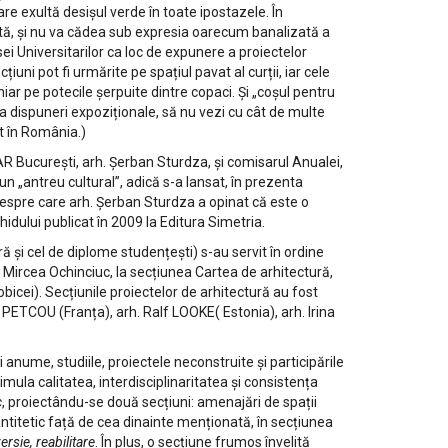
are exultă desișul verde în toate ipostazele. În
vată, și nu va cădea sub expresia oarecum banalizată a
i Universitarilor ca loc de expunere a proiectelor
iuni pot fi urmărite pe spațiul pavat al curții, iar cele
hiar pe potecile șerpuite dintre copaci. Și „coșul pentru
nea dispuneri expoziționale, să nu vezi cu cât de multe
ct în România.)
R București, arh. Șerban Sturdza, și comisarul Anualei,
un „antreu cultural”, adică s-a lansat, în prezenta
pre care arh. Șerban Sturdza a opinat că este o
hidului publicat în 2009 la Editura Simetria.
tură și cel de diplome studențești) s-au servit în ordine
. Mircea Ochinciuc, la secțiunea Cartea de arhitectură,
bicei). Secțiunile proiectelor de arhitectură au fost
 PETCOU (Franța), arh. Ralf LOOKE( Estonia), arh. Irina
 anume, studiile, proiectele neconstruite și participările
imula calitatea, interdisciplinaritatea și consistența
c
, proiectându-se două secțiuni: amenajări de spații
, antitetic față de cea dinainte menționată, în secțiunea
rsie, reabilitare
. În plus, o secțiune frumos învelită