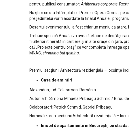
pentru publicul consumator:
Arhitectura corporate
. Rest
Nu știm ce s-a întâmplat cu Premiul Opera Omnia, pe care 
președintelui vor fi acordate la finalul Anualei, program
Desertul evenimentului a fost chiar un meniu ca atare, î
Trebuie spus că Anuala va avea 4 etape de desfășurare ș
fi ulterior itinerată în cartiere și în alte orașe din țară,
call
„Proiecte pentru oraș” ce vor completa întreaga opera
MNAC,
shrinking but gaining
.
Premiul secțiunii Arhitectură rezidențială – locuințe ind
Casa de amintiri
Alexandria, jud. Teleorman, România
Autor: arh. Simona Mihaela Pribeagu Schmid / Birou d
Colaboratori: Patrick Schmid, Gabriel Pribeagu
Nominalizarea secțiunii Arhitectură rezidențială – locui
Imobil de apartamente în București, pe strada