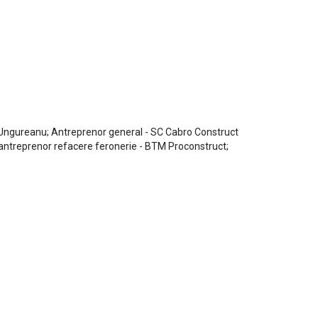
lin Ungureanu; Antreprenor general - SC Cabro Construct
ubantreprenor refacere feronerie - BTM Proconstruct;