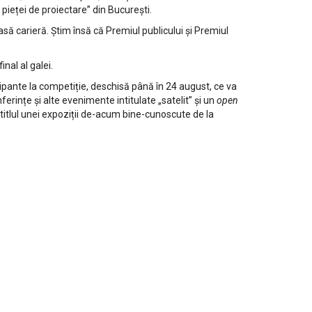
pieței de proiectare” din București.
asă carieră. Știm însă că Premiul publicului și Premiul
 final al galei.
ipante la competiție, deschisă până în 24 august, ce va
onferințe și alte evenimente intitulate „satelit” și un
open
 titlul unei expoziții de-acum bine-cunoscute de la