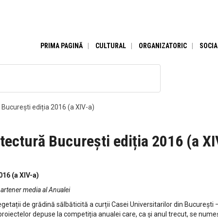
PRIMA PAGINĂ
CULTURAL
ORGANIZATORIC
SOCIA
București ediția 2016 (a XIV-a)
tectură București ediția 2016 (a XI
016 (a XIV-a)
partener media al Anualei
etații de grădină sălbăticită a curții Casei Universitarilor din București 
proiectelor depuse la competiția anualei care, ca și anul trecut, se nu