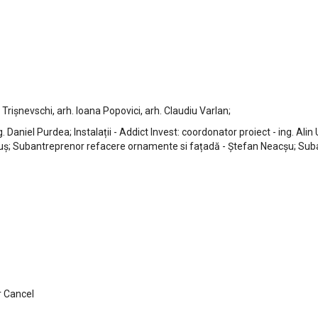
Trișnevschi, arh. Ioana Popovici, arh. Claudiu Varlan;
. Daniel Purdea; Instalații - Addict Invest: coordonator proiect - ing. A
Lăcătuș; Subantreprenor refacere ornamente si fațadă - Ștefan Neacșu; S
r Cancel