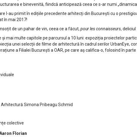
ructurarea e binevenită, fiindcă anticipează ceea ce s-ar numi „dinamica 
l-au primit în edițiile precedente arhitecți din București cu o prestigio
at în mai 2017!
nsoțit de un pahar de vin, ceea ce a făcut,
pour les connaisseurs
, deliciul
i mai multe capitole pe parcursul a 10 luni: expoziția proiectelor partic
 proiecția unei selecții de filme de arhitectură în cadrul serilor UrbanEye, c
țiune a Filialei București a OAR, pe care aș califica-o, folosind în parte
ividuale
e Arhitectură Simona Pribeagu Schmid
nțe colective
 Aaron Florian