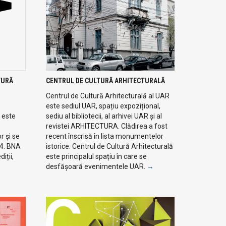
TURĂ
CENTRUL DE CULTURĂ ARHITECTURALĂ
Centrul de Cultură Arhitecturală al UAR
este sediul UAR, spațiu expozițional,
 este
sediu al bibliotecii, al arhivei UAR și al
revistei ARHITECTURA. Clădirea a fost
r și se
recent înscrisă în lista monumentelor
94. BNA
istorice. Centrul de Cultură Arhitecturală
iții,
este principalul spațiu în care se
desfășoară evenimentele UAR.
→