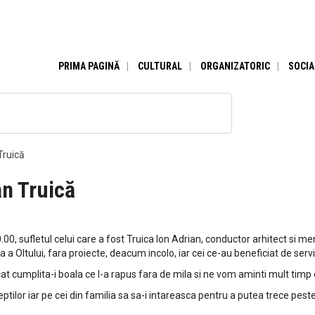
PRIMA PAGINĂ
CULTURAL
ORGANIZATORIC
SOCIA
Truică
an Truică
.00, sufletul celui care a fost Truica Ion Adrian, conductor arhitect si me
a a Oltului, fara proiecte, deacum incolo, iar cei ce-au beneficiat de serv
ecat cumplita-i boala ce l-a rapus fara de mila si ne vom aminti mult timp
or iar pe cei din familia sa sa-i intareasca pentru a putea trece peste 