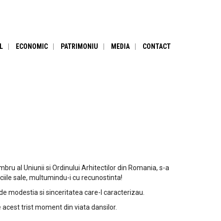
L
ECONOMIC
PATRIMONIU
MEDIA
CONTACT
mbru al Uniunii si Ordinului Arhitectilor din Romania, s-a
iciile sale, multumindu-i cu recunostinta!
 de modestia si sinceritatea care-l caracterizau.
acest trist moment din viata dansilor.