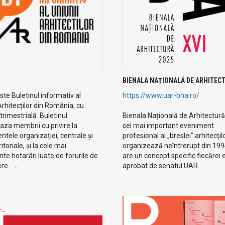
BIENALA NAȚIONALĂ DE ARHITEC
te Buletinul informativ al
https://www.uar-bna.ro/
Arhitecților din România, cu
 trimestrială. Buletinul
Bienala Națională de Arhitectură
aza membrii cu privire la
cel mai important eveniment
tele organizației, centrale și
profesional al „breslei” arhitecțilo
eritoriale, și la cele mai
organizează neîntrerupt din 19
te hotarâri luate de forurile de
are un concept specific fiecărei ed
ere.
→
aprobat de senatul UAR.