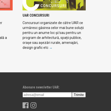
UAR CONCURSURI
er
Concursuri organizate de către UAR ce
urmăresc găsirea celor mai bune soluții
pentru un anume loc și/sau pentru un
ală a
program de arhitectură, spații publice,
orașe sau așezări rurale, amenajări,
design grafic etc
→
Abonare newsletter UAR: