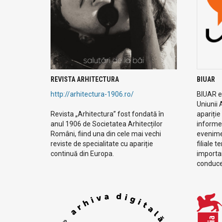
REVISTA ARHITECTURA
BIUAR
http://arhitectura-1906.ro/
BIUAR es
Uniunii 
Revista „Arhitectura” fost fondată în
apariție
anul 1906 de Societatea Arhitecților
informe
Români, fiind una din cele mai vechi
evenimen
reviste de specialitate cu apariție
filiale t
continuă din Europa.
importan
conduc