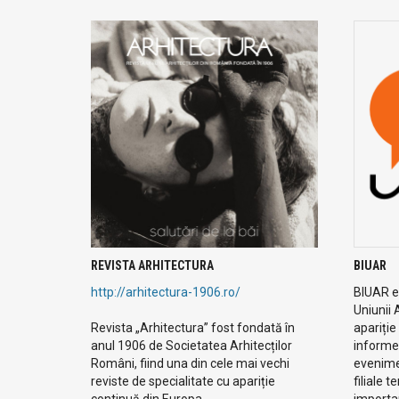
REVISTA ARHITECTURA
BIUAR
http://arhitectura-1906.ro/
BIUAR es
Uniunii 
Revista „Arhitectura” fost fondată în
apariție
anul 1906 de Societatea Arhitecților
informe
Români, fiind una din cele mai vechi
evenimen
reviste de specialitate cu apariție
filiale t
continuă din Europa.
importan