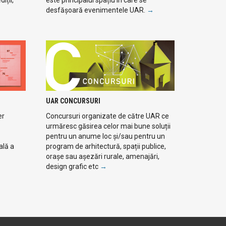
desfășoară evenimentele UAR.
→
UAR CONCURSURI
er
Concursuri organizate de către UAR ce
urmăresc găsirea celor mai bune soluții
pentru un anume loc și/sau pentru un
ală a
program de arhitectură, spații publice,
orașe sau așezări rurale, amenajări,
design grafic etc
→