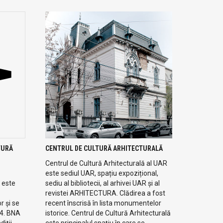
TURĂ
CENTRUL DE CULTURĂ ARHITECTURALĂ
Centrul de Cultură Arhitecturală al UAR
este sediul UAR, spațiu expozițional,
 este
sediu al bibliotecii, al arhivei UAR și al
revistei ARHITECTURA. Clădirea a fost
r și se
recent înscrisă în lista monumentelor
94. BNA
istorice. Centrul de Cultură Arhitecturală
iții,
este principalul spațiu în care se