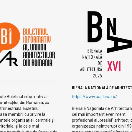
BIENALA NAȚIONALĂ DE ARHITEC
te Buletinul informativ al
https://www.uar-bna.ro/
Arhitecților din România, cu
 trimestrială. Buletinul
Bienala Națională de Arhitectură
aza membrii cu privire la
cel mai important eveniment
tele organizației, centrale și
profesional al „breslei” arhitecțilo
eritoriale, și la cele mai
organizează neîntrerupt din 19
te hotarâri luate de forurile de
are un concept specific fiecărei ed