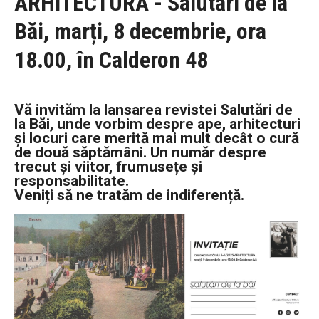
ARHITECTURA - Salutări de la
Băi, marți, 8 decembrie, ora
18.00, în Calderon 48
Vă invităm la lansarea revistei Salutări de
la Băi, unde vorbim despre ape, arhitecturi
și locuri care merită mai mult decât o cură
de două săptămâni. Un număr despre
trecut și viitor, frumusețe și
responsabilitate.
Veniți să ne tratăm de indiferență.