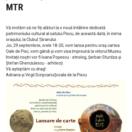
MTR
Vă invităm să ne fiți alături la o nouă întâlnire dedicată
patrimoniului cultural al satului Piscu, de această dată, în inima
orașului, la Clubul Țăranului.
Joi, 29 septembrie, orele 18-20, vom lansa pentru oraș cartea
Oale de Pisc, vom gândi și vom visa împreună la viitorul Muzeu.
Invitații noștri vor fi Ioana Popescu - etnolog, Șerban Sturdza și
Ștefan Ghenciulescu - arhitecți.
Vă așteptăm cu drag!
Adriana și Virgil ScripcariuȘcoala de la Piscu