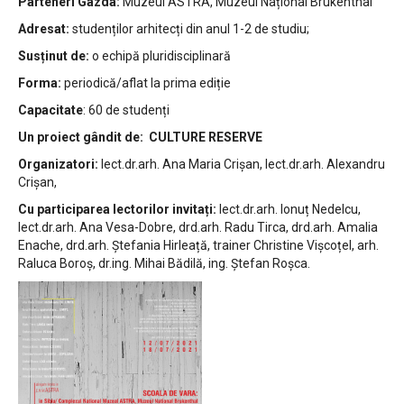
Parteneri Gazda:
Muzeul ASTRA, Muzeul Național Brukenthal
Adresat:
studenților arhitecți din anul 1-2 de studiu;
Susținut de:
o echipă pluridisciplinară
Forma:
periodică/aflat la prima ediție
Capacitate
: 60 de studenți
Un proiect gândit de: CULTURE RESERVE
Organizatori:
lect.dr.arh. Ana Maria Crișan, lect.dr.arh. Alexandru
Crișan,
Cu participarea lectorilor invitați:
lect.dr.arh. Ionuț Nedelcu,
lect.dr.arh. Ana Vesa-Dobre, drd.arh. Radu Tirca, drd.arh. Amalia
Enache, drd.arh. Ștefania Hirleață, trainer Christine Vișcoțel, arh.
Raluca Boroș, dr.ing. Mihai Bădilă, ing. Ștefan Roșca.