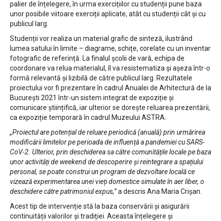
palier de înțelegere, în urma exercițiilor cu studenții pune baza
unor posibile viitoare exerciții aplicate, atât cu studenții cât și cu
publicul larg.
Studenții vor realiza un material grafic de sinteză, ilustrând
lumea satului în limite – diagrame, schițe, corelate cu un inventar
fotografic de referință. La finalul școlii de vară, echipa de
coordonare va relua materialul, îl va resistematiza și așeza într-o
formă relevantă și lizibilă de către publicul larg. Rezultatele
proiectului vor fi prezentare în cadrul Anualei de Arhitectură de la
București 2021 într-un sistem integrat de expoziție și
comunicare științifică, iar ulterior se dorește reluarea prezentării,
ca expoziție temporară în cadrul Muzeului ASTRA.
„Proiectul are potențial de reluare periodică (anuală) prin urmărirea
modificării limitelor pe perioada de influență a pandemiei cu SARS-
CoV-2. Ulterior, prin deschiderea sa către comunitățile locale pe baza
unor activități de weekend de descoperire și reintegrare a spațiului
personal, se poate construi un program de dezvoltare locală ce
vizează experimentarea unei vieți domestice simulate în aer liber, o
deschidere către patrimoniul expus,”
a descris Ana Maria Crișan.
Acest tip de intervenție stă la baza conservării și asigurării
continuității valorilor și tradiției. Aceasta înțelegere și