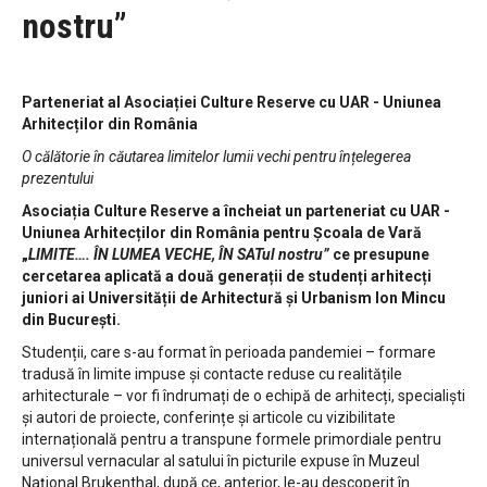
nostru”
Parteneriat al Asociației Culture Reserve cu UAR - Uniunea
Arhitecților din România
O călătorie în căutarea limitelor lumii vechi pentru înțelegerea
prezentului
Asociația Culture Reserve a încheiat un parteneriat cu UAR -
Uniunea Arhitecților din România pentru Școala de Vară
„
LIMITE…. ÎN LUMEA VECHE, ÎN SATul nostru”
ce presupune
cercetarea aplicată a două generații de studenți arhitecți
juniori ai Universității de Arhitectură și Urbanism Ion Mincu
din București.
Studenții, care s-au format în perioada pandemiei – formare
tradusă în limite impuse și contacte reduse cu realitățile
arhitecturale – vor fi îndrumați de o echipă de arhitecți, specialiști
și autori de proiecte, conferințe și articole cu vizibilitate
internațională pentru a transpune formele primordiale pentru
universul vernacular al satului în picturile expuse în Muzeul
Național Brukenthal, după ce, anterior, le-au descoperit în