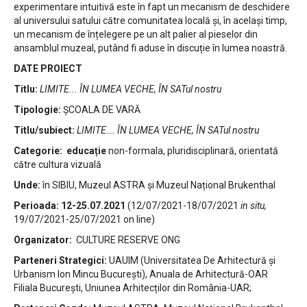
experimentare intuitivă este în fapt un mecanism de deschidere
al universului satului către comunitatea locală și, în același timp,
un mecanism de înțelegere pe un alt palier al pieselor din
ansamblul muzeal, putând fi aduse în discuție în lumea noastră.
DATE PROIECT
Titlu:
LIMITE... ÎN LUMEA VECHE, ÎN SATul nostru
Tipologie:
ȘCOALA DE VARĂ
Titlu/subiect:
LIMITE…. ÎN LUMEA VECHE, ÎN SATul nostru
Categorie: educație
non-formala, pluridisciplinară, orientată
către cultura vizuală
Unde:
în SIBIU, Muzeul ASTRA și Muzeul Național Brukenthal
Perioada:
12-25.07.2021
(12/07/2021-18/07/2021
in situ,
19/07/2021-25/07/2021 on line)
Organizator:
CULTURE RESERVE ONG
Parteneri Strategici:
UAUIM (Universitatea De Arhitectură și
Urbanism Ion Mincu București), Anuala de Arhitectură-OAR
Filiala București, Uniunea Arhitecților din România-UAR;