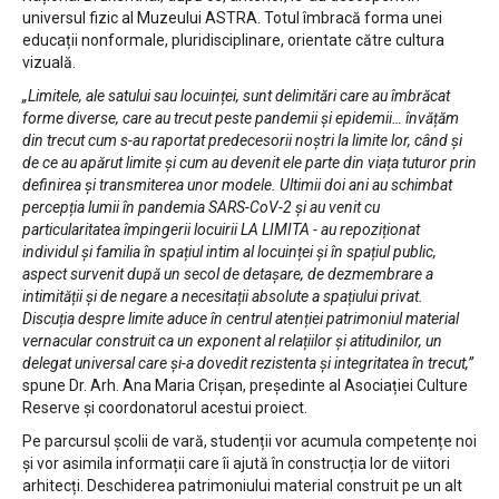
universul fizic al Muzeului ASTRA. Totul îmbracă forma unei
educații nonformale, pluridisciplinare, orientate către cultura
vizuală.
„Limitele, ale satului sau locuinței, sunt delimitări care au îmbrăcat
forme diverse, care au trecut peste pandemii și epidemii… învățăm
din trecut cum s-au raportat predecesorii noștri la limite lor, când și
de ce au apărut limite și cum au devenit ele parte din viața tuturor prin
definirea și transmiterea unor modele. Ultimii doi ani au schimbat
percepția lumii în pandemia SARS-CoV-2 și au venit cu
particularitatea împingerii locuirii LA LIMITA - au repoziționat
individul și familia în spațiul intim al locuinței și în spațiul public,
aspect survenit după un secol de detașare, de dezmembrare a
intimității și de negare a necesitații absolute a spațiului privat.
Discuția despre limite aduce în centrul atenției patrimoniul material
vernacular construit ca un exponent al relațiilor și atitudinilor, un
delegat universal care și-a dovedit rezistenta și integritatea în trecut,”
spune Dr. Arh. Ana Maria Crișan, președinte al Asociației Culture
Reserve și coordonatorul acestui proiect.
Pe parcursul școlii de vară, studenții vor acumula competențe noi
și vor asimila informații care îi ajută în construcția lor de viitori
arhitecți. Deschiderea patrimoniului material construit pe un alt