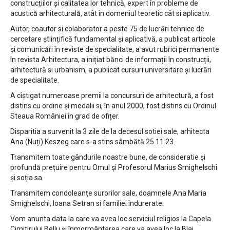
construcțiilor și calitatea lor tehnică, expert în probleme de
acustică arhitecturală, atât în domeniul teoretic cât si aplicativ.
Autor, coautor si colaborator a peste 75 de lucrări tehnice de
cercetare științifică fundamental și aplicativă, a publicat articole
și comunicări în reviste de specialitate, a avut rubrici permanente
în revista Arhitectura, a inițiat bănci de informații în construcții,
arhitectură si urbanism, a publicat cursuri universitare și lucrări
de specialitate.
A cîștigat numeroase premii la concursuri de arhitectură, a fost
distins cu ordine și medalii si, în anul 2000, fost distins cu Ordinul
Steaua României în grad de ofițer.
Disparitia a survenit la 3 zile de la decesul sotiei sale, arhitecta
Ana (Nuți) Keszeg care s-a stins sâmbătă 25.11.23.
Transmitem toate gândurile noastre bune, de consideratie și
profundă prețuire pentru Omul și Profesorul Marius Smighelschi
și soția sa.
Transmitem condoleanțe surorilor sale, doamnele Ana Maria
Smighelschi, Ioana Setran si familiei îndurerate.
Vom anunta data la care va avea loc serviciul religios la Capela
Cimitirului Bellu și înmormântarea care va avea loc la Blaj.