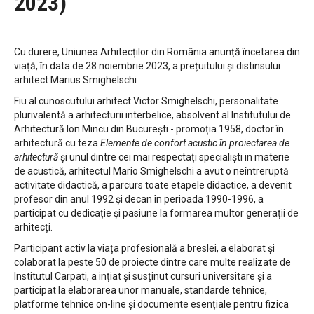
2023)
Cu durere, Uniunea Arhitecților din România anunță încetarea din
viață, în data de 28 noiembrie 2023, a prețuitului și distinsului
arhitect Marius Smighelschi
Fiu al cunoscutului arhitect Victor Smighelschi, personalitate
plurivalentă a arhitecturii interbelice, absolvent al Institutului de
Arhitectură Ion Mincu din București - promoția 1958, doctor în
arhitectură cu teza
Elemente de confort acustic în proiectarea de
arhitectură
și unul dintre cei mai respectați specialiști in materie
de acustică, arhitectul Mario Smighelschi a avut o neîntreruptă
activitate didactică, a parcurs toate etapele didactice, a devenit
profesor din anul 1992 și decan în perioada 1990-1996, a
participat cu dedicație și pasiune la formarea multor generații de
arhitecți.
Participant activ la viața profesională a breslei, a elaborat și
colaborat la peste 50 de proiecte dintre care multe realizate de
Institutul Carpati, a ințiat și susținut cursuri universitare și a
participat la elaborarea unor manuale, standarde tehnice,
platforme tehnice on-line și documente esențiale pentru fizica