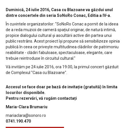
Duminică, 24 iulie 2016, Casa cu Blazoane va găzdui unul
dintre concertele din seria SoNoRo Conac, Editia a IV-a.
În cuvintele organizatorilor: "SoNoRo Conac a pornit de la ideea
de a reda muzicii de cameră spațiul originar, de natură intimă,
propice dialogului cultural și ascultării active din partea unui
public restrâns. Acest proiect își propune să sensibilizeze opinia
publică în ceea ce privește multitudinea clădirilor de patrimoniu
reabilitate - clădiri fabuloase, spectaculoase, elegante, care
trebuie reintroduse în circuitul cultural."
Vă invităm pe 24 iulie 2016, ora 19.00, la primul concert găzduit
de Complexul "Casa cu Blazoane".
Accesul se face doar pe bază de invitație (gratuită) în limita
locurilor disponibile.
Pentru rezervări, vă rugăm contactați
Maria-Clara Brumariu
mariaclara@sonoro.ro
0741.190.470