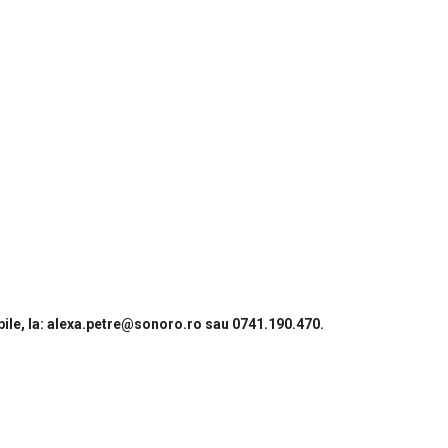
le, la:
alexa.petre@sonoro.ro sau 0741.190.470.