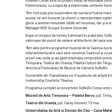
SoNoRo Conac este un proiect inițiat de Asociația Sonoro,
Patrimoniului, cu scopul de a intermedia contexte fav
“Am fost luați prin surprindere de numărul foarte mare d
aceea, ne-am bucurat să oferim o reprezentație suplim
glorie a acestei minunate clădiri art nouveau, dar și 
Manager BRD Groupe Societe Generale.
După un început de turneu fulminant în sudul țării, So
valoroase din punct de vedere arhitectonic din țara noa
“Am ales pentru programul muzical de la Cazinou lucrări
stilul arhitectural în care este construit Cazinoul și c
provin sau unde și-au găsit inspirația compozitori precu
Timișoara, Teatrul din Oravița, Palatul Culturii din Târ
directorul Festivalului de Muzică de Cameră SoNoRo.
Concertele din Transilvania vor fi susținute de artiștii 
(violoncel)și Cvartetul Tiberius.
Programul complet al concertelor SoNoRo Conac este 
Muzeul de Artă Timișoara – Palatul Baroc
, jud. Timiș
Teatrul din Oravița
, jud. Caraș-Severin, 13 mai
Universitatea de Artă și Design din Cluj – Casa Mate