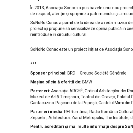
În 2013, Asociația Sonoro a pus bazele unui nou proiec
de respect, atenție și sprijinire a patrimoniului și a res
SoNoRo Conac a pornit de la ideea de a reda muzicii de ca
proiect își propune să sensibilizeze opinia publică în ce
reintroduse în circuitul cultural.
SoNoNo Conac este un proiect inițiat de Asociația Sonoro
***
Sponsor principal:
BRD – Groupe Société Générale
Mașina oficială oferită de:
BMW
Parteneri:
Asociația ARCHÉ, Ordinul Arhitecților din Rom
Muzeul de Artă Timișoara, Teatrul din Oravița, Palatul C
Cantacuzino-Pașcanu de la Popești, Castelul Mimi din
Parteneri media
: RFI România, Radio România Cultural,
Zeppelin, Arhitectura, Ziarul Metropolis, The Institute,
Pentru acreditări și mai multe informații despre S