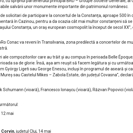
 cu sprijinul partenerului principal BRD – Groupe Société Générale, al Or
orabile salvării unor monumente importante din patrimoniul românesc.
e solicitari de participare la concertul de la Constanța, aproape 500 în 
entară în Cazinou, pentru a da ocazia cât mai multor constanțeni să 
a orașului Constanța, un oraș european cosmopolit la început de secol
NoRo Conac va reveni în Transilvania, zona predilectă a concertelor de m
stră.
 ale compozitorilor care au trăit și au compus în perioada Belle Époque,
u perioada sa de glorie. Însă, așa am reușit să facem legătura și cu următ
m György Ligeti sau George Enescu, incluși în programul de aseară și car
gu Mureș sau Castelul Mikes – Zabola Estate, din județul Covasna”, decla
Erik Schumann (vioară), Francesco Ionașcu (vioară), Răzvan Popovici (violă
următorul:
, 12 mai
i Corvin
, județul Cluj, 14 mai