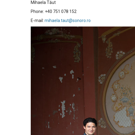
Mihaela Tăut
Phone: +40 751 078 152
E-mail:
mihaela.taut@sonoro.ro