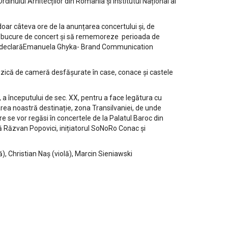
dinului Arhitecților din România și Institutul Național al
doar câteva ore de la anunțarea concertului și, de
se bucure de concert și să rememoreze perioada de
 XX”, declarăEmanuela Ghyka- Brand Communication
uzică de cameră desfășurate în case, conace și castele
 a începutului de sec. XX, pentru a face legătura cu
oarea noastră destinație, zona Transilvaniei, de unde
e se vor regăsi în concertele de la Palatul Baroc din
ră Răzvan Popovici, inițiatorul SoNoRo Conac și
), Christian Naș (violă), Marcin Sieniawski