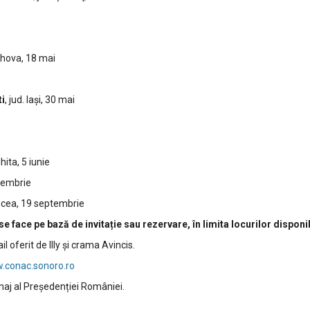
rahova, 18 mai
i
, jud. Iași, 30 mai
ghita, 5 iunie
ptembrie
ancea, 19 septembrie
face pe bază de invitație sau rezervare, în limita locurilor disponibi
l oferit de Illy și crama Avincis.
.conac.sonoro.ro
naj al Președenției României.