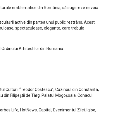
tecturale emblematice din România, să sugereze nevoia
cultării active din partea unui public restrâns. Acest
fabuloase, spectaculoase, elegante, care trebuie
 Ordinului Arhitecților din România.
latul Culturii “Teodor Costescu”, Cazinoul din Constanța,
u din Filipeștii de Târg, Palatul Mogoșoaia, Conacul
rbes Life, HotNews, Capital, Evenimentul Zilei, Igloo,