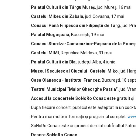
Palatul Culturii din Târgu Mureș
, jud. Mureș, 16 mai
Castelul Mikes din Zăbala
, jud. Covasna, 17 mai
Conacul Pană Filipescu din Filipeștii de Târg
, jud. P
Palatul Mogoșoaia
, București, 19 mai
Conacul Sturdza-Cantacuzino-Pașcanu de la Popeșt
Castelul MIMI
, Republica Moldova, 31 mai
Palatul Culturii din Bla
j, județul Alba, 4 iunie
Muzeul Secuiesc al Ciucului- Castelul Miko
, jud. Har
Casa Olănescu - Institutul Francez
, București, 18 se
Teatrul Municipal “Maior Gheorghe Pastia”
, jud. Vr
Accesul la concertele SoNoRo Conac este gratuit și se 
După fiecare concert, publicul este așteptat la un cocktai
Pentru mai multe informații și programul complet:
www
SoNoRo Conac este un proiect derulat sub Înaltul Patro
Despre SoNoRo Conac