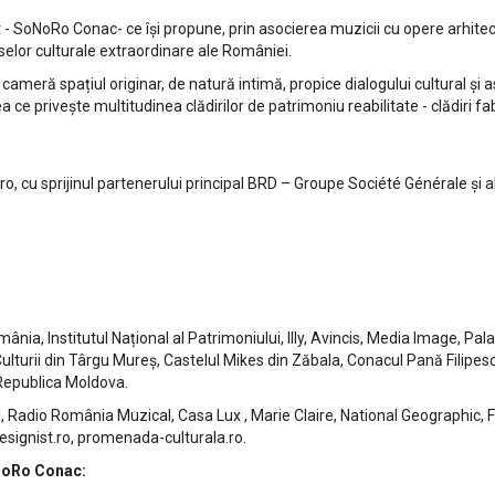
t - SoNoRo Conac- ce își propune, prin asocierea muzicii cu opere arhi
urselor culturale extraordinare ale României.
meră spațiul originar, de natură intimă, propice dialogului cultural și as
ea ce privește multitudinea clădirilor de patrimoniu reabilitate - clădiri 
, cu sprijinul partenerului principal BRD – Groupe Société Générale și al
ânia, Institutul Național al Patrimoniului, Illy, Avincis, Media Image, Pa
ulturii din Târgu Mureș, Castelul Mikes din Zăbala, Conacul Pană Filipesc
 Republica Moldova.
 Radio România Muzical, Casa Lux , Marie Claire, National Geographic, Fo
 designist.ro, promenada-culturala.ro.
oNoRo Conac: