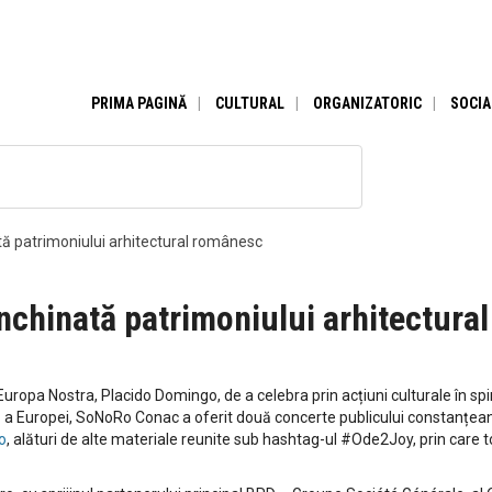
PRIMA PAGINĂ
CULTURAL
ORGANIZATORIC
SOCIA
 patrimoniului arhitectural românesc
hinată patrimoniului arhitectura
Europa Nostra, Placido Domingo, de a celebra prin acțiuni culturale în s
 a Europei, SoNoRo Conac a oferit două concerte publicului constanțean î
o
, alături de alte materiale reunite sub hashtag-ul #Ode2Joy, prin care 