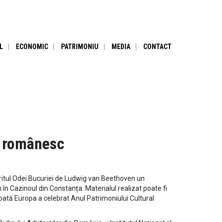
L
ECONOMIC
PATRIMONIU
MEDIA
CONTACT
l românesc
piritul Odei Bucuriei de Ludwig van Beethoven un
n Cazinoul din Constanța. Materialul realizat poate fi
toată Europa a celebrat Anul Patrimoniului Cultural