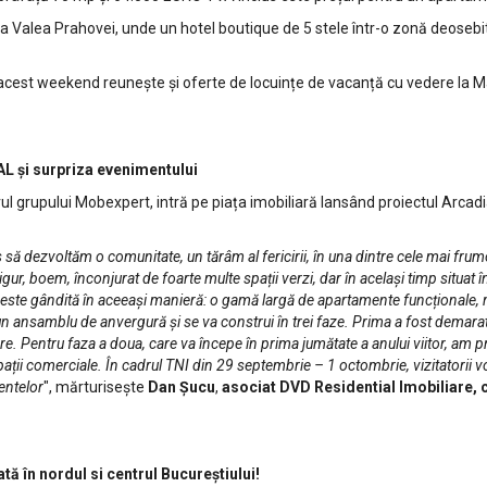
ona Valea Prahovei, unde un hotel boutique de 5 stele într-o zonă deosebi
n acest weekend reunește și oferte de locuințe de vacanță cu vedere l
L și surpriza evenimentului
ului Mobexpert, intră pe piața imobiliară lansând proiectul Arcadia
 dezvoltăm o comunitate, un tărâm al fericirii, în una dintre cele mai frum
igur, boem, înconjurat de foarte multe spații verzi, dar în același timp situat î
ne este gândită în aceeași manieră: o gamă largă de apartamente funcționale,
n ansamblu de anvergură și se va construi în trei faze. Prima a fost demarată
re. Pentru faza a doua, care va începe în prima jumătate a anului viitor, am 
pații comerciale.
În cadrul TNI din 29 septembrie – 1 octombrie, vizitatorii 
entelor
", mărturisește
Dan Șucu
,
asociat DVD Residential Imobiliare,
ată în nordul si centrul Bucureștiului!