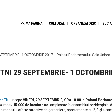
PRIMA PAGINĂ
CULTURAL
ORGANIZATORIC
SOCIA
29 SEPTEMBRIE- 1 OCTOMBRIE 2017 – Palatul Parlamentului, Sala Unirea
 – TNI 29 SEPTEMBRIE- 1 OCTOMBRI
ar TNI
- începe
VINERI, 29 SEPTEMBRIE, ORA 10.00
la Palatul Parlame
roximativ
15.000 de locuințe noi
amplasate în ansambluri rezidențiale, 
enimentului oferte atractive de garsoniere, apartamente cu 2, 3 și 4 camere