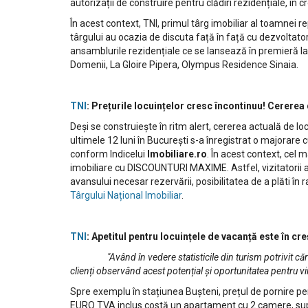
autorizații de construire pentru clădiri rezidențiale, în
În acest context, TNI, primul târg imobiliar al toamnei r
târgului au ocazia de discuta față în față cu dezvoltatori
ansamblurile rezidențiale ce se lansează în premieră 
Domenii, La Gloire Pipera, Olympus Residence Sinaia.
TNI
: Prețurile locuințelor cresc încontinuu! Cererea 
Deși se construiește în ritm alert, cererea actuală de l
ultimele 12 luni în București s-a înregistrat o majorar
conform Indicelui
Imobiliare.ro
. În acest context, cel
imobiliare cu DISCOUNTURI MAXIME. Astfel, vizitatorii au
avansului necesar rezervării, posibilitatea de a plăti în
Târgului Național Imobiliar
.
TNI
: Apetitul pentru locuințele de vacanță este în cr
"Având în vedere statisticile din turism potrivit cărora n
clienți observând acest potențial și oportunitatea pentru vii
Spre exemplu în stațiunea Bușteni, prețul de pornire pe
EURO TVA inclus costă un apartament cu 2 camere, sup