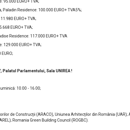
e: 95.000 EURO+ TVA;
a, Paladin Residence: 100.000 EURO+ TVA5%;
 111.980 EURO+ TVA;
15.668 EURO+ TVA;
aradise Residence: 117.000 EURO+ TVA
ie: 129.000 EURO+ TVA;
0 EURO;
, Palatul Parlamentului, Sala UNIREA !
Duminică: 10.00 - 16.00;
ilor de Construcții (ARACO), Uniunea Arhitecților din România (UAR); Aso
(AREL); Romania Green Building Council (ROGBC).