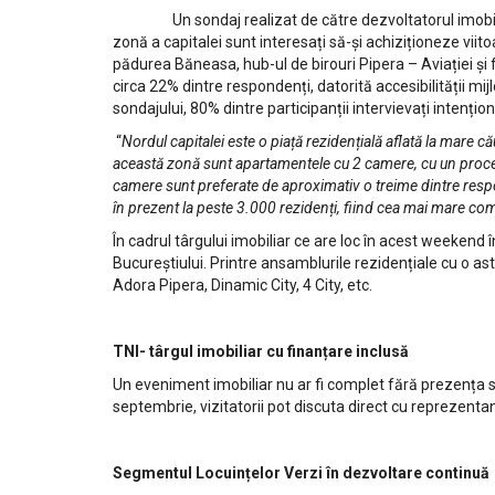
Un sondaj realizat de către dezvoltatorul imobiliar I
zonă a capitalei sunt interesați să-și achiziționeze vii
pădurea Băneasa, hub-ul de birouri Pipera – Aviației și f
circa 22% dintre respondenți, datorită accesibilității mi
sondajului, 80% dintre participanții intervievați intenți
“
Nordul capitalei este o piață rezidențială aflată la mare cău
această zonă sunt apartamentele cu 2 camere, cu un proce
camere sunt preferate de aproximativ o treime dintre respo
în prezent la peste 3.000 rezidenți, fiind cea mai mare co
În cadrul târgului imobiliar ce are loc în acest weekend 
Bucureștiului. Printre ansamblurile rezidențiale cu o 
Adora Pipera, Dinamic City, 4 City, etc.
TNI- târgul imobiliar cu finanțare inclusă
Un eveniment imobiliar nu ar fi complet fără prezența s
septembrie, vizitatorii pot discuta direct cu reprezentan
Segmentul Locuințelor Verzi în dezvoltare continuă