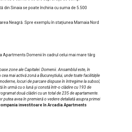
tă din Sinaia se poate închiria cu suma de 5.500
a Marea Neagră. Spre exemplu în stațiunea Mamaia Nord
 Apartments Domenii în cadrul celui mai mare târg
oase zone ale Capitalei: Domenii. Ansamblul este, în
n cea mai activă zonă a Bucureștiului, unde toate facilitățile
 moderne, locuri de parcare dispuse în întregime la subsol,
 în urmă cu o lună și constă într-o clădire cu 193 de
programat două clădiri cu un total de 235 de apartamente.
vor putea avea în premieră o vedere detaliată asupra primei
 compania investitoare în Arcadia Apartments