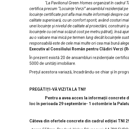
"
La Pavilionul Green Homes organizat în cadrul Târ
certifica
precum “Locuințe Verzi”
ansamblul rezidențial pe c
locuințe certificate pot afla mai multe informații despre cu
calitate superioară, cu un confort sporit, având costuri mai
unei locuințe și nivelul de calitate al proiectării, construir
locuințele cu cel mai scăzut cost pe metru pătrat), însă ajun
au o valoare mai mică pe termen lung decât locuințele sustena
responsabilă este de cele mai multe ori cea mai bună alege
Executiv al Consiliului Român pentru Clădiri Verzi (
În prezent există 20 de ansambluri rezidențiale certific
5000 de unități imobiliare.
Prețul acestora variază, încadrându-se chiar și în progr
PREGĂTIȚI-VĂ VIZITA LA TNI!
Pentru a avea acces la informații concrete despre 
loc în perioada 29 septembrie- 1 octombrie la Palatu
Câteva din ofertele concrete din cadrul ediției TNI 