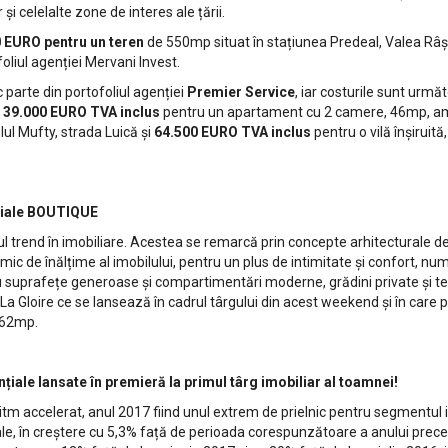
i celelalte zone de interes ale țării.
 EURO pentru un teren
de 550mp situat în stațiunea Predeal, Valea Râș
oliul agenției Mervani Invest.
c parte din portofoliul agenției
Premier Service
, iar costurile sunt urmă
,
39.000 EURO TVA inclus
pentru un apartament cu 2 camere, 46mp, am
l Mufty, strada Luică și
64.500 EURO TVA inclus
pentru o vilă înșiruit
nțiale BOUTIQUE
d în imobiliare. Acestea se remarcă prin concepte arhitecturale de lu
m mic de înălțime al imobilului, pentru un plus de intimitate și confort, nu
u suprafețe generoase și compartimentări moderne, grădini private și 
 La Gloire ce se lansează în cadrul târgului din acest weekend și în car
 62mp.
nțiale lansate în premieră la primul târg imobiliar al toamnei!
elerat, anul 2017 fiind unul extrem de prielnic pentru segmentul imobi
iale, în creștere cu 5,3% față de perioada corespunzătoare a anului prece