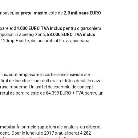
noavei, iar
prețul maxim
este de
2,9 milioane EURO
toarele:
24.000 EURO TVA inclus
pentru o garsonieră
plasat în aceeași zonă,
58.000 EURO TVA inclus
ă, 120mp + curte, din ansamblul Provis, șoseaua
x, sunt amplasate în cartiere exclusiviste ale
mărul de locuitori fiind mult mai restrâns decât în cazul
terase moderne. Un astfel de exemplu de concept
e prețul de pornire este de 64.399 EURO + TVA pentru un
liar. În primele șapte luni ale anului s-au eliberat
dent. Doar în luna iulie 2017 s-au eliberat 4.282