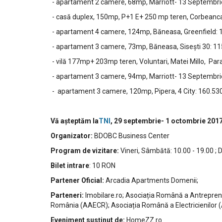
- apartament 2 camere, 68mp, Marriott- 13 Septembri
- casă duplex, 150mp, P+1 E+ 250 mp teren, Corbeanc
- apartament 4 camere, 124mp, Băneasa, Greenfield:
- apartament 3 camere, 73mp, Băneasa, Sisești 30: 1
- vilă 177mp+ 203mp teren, Voluntari, Matei Millo, P
- apartament 3 camere, 94mp, Marriott- 13 Septembr
- apartament 3 camere, 120mp, Pipera, 4 City: 160.53
Vă așteptăm la
TNI
, 29 septembrie- 1 octombrie 2017
Organizator:
BDOBC Business Center
Program de vizitare:
Vineri, Sâmbătă: 10.00 - 19.00 ; 
Bilet intrare
: 10 RON
Partener Oficial:
Arcadia Apartments Domenii;
Parteneri:
Imobilare.ro; Asociația Română a Antreprenor
România (AAECR); Asociația Română a Electricienilor 
Eveniment susținut de:
HomeZZ.ro