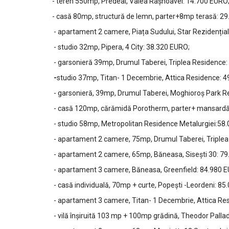
- teren 550mp, Predeal, Valea Râșnoavei: 14.700 EURO
- casă 80mp, structură de lemn, parter+8mp terasă: 29.8
- apartament 2 camere, Piața Sudului, Star Rezidențial
- studio 32mp, Pipera, 4 City: 38.320 EURO;
- garsonieră 39mp, Drumul Taberei, Triplea Residence
-
studio 37mp, Titan- 1 Decembrie, Attica Residence: 4
- garsonieră, 39mp, Drumul Taberei, Moghioroș Park R
- casă 120mp, cărămidă Porotherm, parter+ mansardă: 53
- studio 58mp, Metropolitan Residence Metalurgiei:58
- apartament 2 camere, 75mp, Drumul Taberei, Triple
- apartament 2 camere, 65mp, Băneasa, Sisești 30: 7
- apartament 3 camere, Băneasa, Greenfield: 84.980 
- casă individuală, 70mp + curte, Popești -Leordeni: 85
- apartament 3 camere, Titan- 1 Decembrie, Attica Re
- vilă înșiruită 103 mp + 100mp grădină, Theodor Pallad