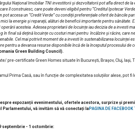
gului Național Imobiliar TNI investitorii și dezvoltatorii pot afla direct de
are îl construiesc, care poate deveni eligibil pentru “Creditul Ipotecar Verd
m pot accesa un “Credit Verde” cu condiții preferențiale oferit de băncile part
 mici la energie și reparații, alături de beneficii importante pentru sănătate.
ii și operării acesteia. Adesea proprietarii de locuințe iau decizia de a investi
g în final să dețină locuințe cu costuri mari pentru încălzire și răcire, care n
bile. Cel mai potrivit moment de a investi în sustenabilizarea locuinței este l
re pentru a devansa resurse disponibile încă de la începutul procesului de c
Romania Green Building Council).
ate/ pre-certificate Green Homes situate în București, Brașov, Cluj, Iași
amul Prima Casă, sau în funcție de complexitatea soluțiilor alese, pot fi
expozanții evenimentului, ofertele acestora, surprize și premii pe
l Parlamentului, vă invităm să vă conectați la
PAGINA DE FACEBOOK 
29 septembrie - 1 octombrie: