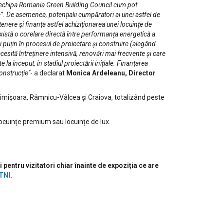
 la echipa Romania Green Building Council cum pot
e”. De asemenea, potențialii cumpăratori ai unei astfel de
enere și finanța astfel achiziționarea unei locuințe de
 Există o corelare directă între performanța energetică a
 mai puțin în procesul de proiectare și construire (alegând
ecesită întreținere intensivă, renovări mai frecvente și care
a început, în stadiul proiectării inițiale. Finanțarea
onstrucție"
- a declarat
Monica Ardeleanu, Director
, Timișoara, Râmnicu-Vâlcea și Craiova, totalizând peste
 locuințe premium sau locuințe de lux.
ntru vizitatori chiar înainte de expoziția ce are
TNI
.