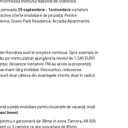
 informează Institutul Național de Statistică.
În perioada
29 septembrie - 1octombrie
vizitatorii
ractive oferte imobiliare de pe piață. Printre
sidence, Green Park Residence, Arcadia Apartments-
or din România sunt în creștere continuă. Spre exemplu în
ediu pe metru pătrat ajungând la nivelul de 1.240 EURO
ie, deoarece vizitatorii TNI au acces la proprietăți
mai mare târg imobiliar. Discounturi, reducerea
r sunt doar câteva din avantajele oferite doar în cadrul
ă a pieței imobiliare pentru locuințele de vacanță, mulți
ani Invest.
pentru o garsonieră de 38mp în zona Zamora, 48.000
ment cu 3 camere ce are suprafața de 85mp.