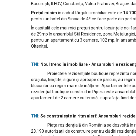
București, ILFOV, Constanța, Valea Prahovei, Brașov, dar ș
Prețul minim
în cadrul târgului imobiliar este de
14.700
pentru un hotel din Sinaia de 4* ce face parte din portof
În capitală cele mai mici prețuri pentru locuințele noi fa
de 29mp în ansamblul Stil Residence, zona Metalurgiei
pentru un apartament cu 3 camere, 102 mp, în ansamblu
Olteniței.
TNI
: Noul trend în imobiliare - Ansamblurile rezide
Proiectele rezidențiale boutique reprezintă noul tren
orașului, liniștite, sigure și aproape de parcuri, au regi
blocurilor cu regim mare de înălțime. Apartamentele a
rezidențial boutique construit în Pipera este ansamblul
apartament de 2 camere cu terasă, suprafața fiind de
TNI
: Se construiește în ritm alert! Ansambluri rezide
Piața rezidențială din România se dezvoltă în ritm acc
23.190 autorizații de construire pentru clădiri rezidenț