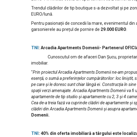
Trendul clădirilor de tip boutique s-a dezvoltat și pe z
EURO/lună.
Pentru pasionații de concedii la mare, evenimentul di
garsonierele au prețul de pornire de
29.000 EURO
.
TNI
: Arcadia Apartments Domenii- Partenerul OFICIA
Cunoscutul om de afaceri Dan Șucu, proprietarul grup
imobiliar.
"
Prin proiectul Arcadia Apartments Domenii ne-am propus să
esență, o sumă a preferințelor cumpărătorilor: loc liniștit, s
pe care și le doresc sunt chiar lângă ei. Construcția în si
spații verzi amenajate. Arcadia Apartments Domenii va fi u
apartamente de tip studio și apartamente cu 2, 3 și 4 came
Cea de-a treia fază va cuprinde clădiri de apartamente și s
clădiri din Arcadia Apartments Domenii și asupra apartam
Domenii.
TNI
: 40% din oferta imobiliară a târgului este localiz