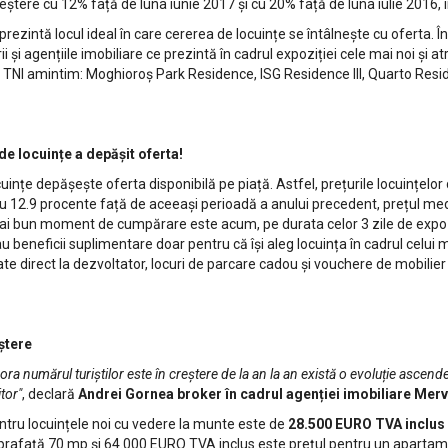
 creștere cu 12% față de luna iunie 2017 și cu 20% față de luna iulie 2016,
eprezintă locul ideal în care cererea de locuințe se întâlnește cu oferta. 
i și agențiile imobiliare ce prezintă în cadrul expoziției cele mai noi și at
la TNI amintim: Moghioroș Park Residence, ISG Residence III, Quarto Re
de locuințe a depășit oferta!
ocuințe depășește oferta disponibilă pe piață. Astfel, prețurile locuințel
e cu 12.9 procente față de aceeași perioadă a anului precedent, prețul m
 mai bun moment de cumpărare este acum, pe durata celor 3 zile de expoziț
 beneficii suplimentare doar pentru că își aleg locuința în cadrul celui 
 rate direct la dezvoltator, locuri de parcare cadou și vouchere de mobilie
eștere
umărul turiștilor este în creștere de la an la an există o evoluție ascendent
tor"
, declară
Andrei Gornea broker în cadrul agenției imobiliare Merv
ntru locuințele noi cu vedere la munte este de
28.500 EURO TVA inclus
rafață 70 mp și 64.000 EURO TVA inclus este prețul pentru un aparta