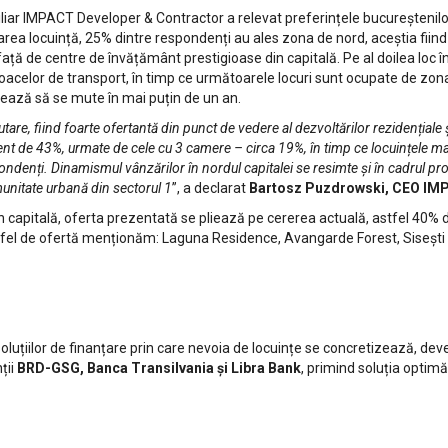
MPACT Developer & Contractor a relevat preferințele bucureștenilor î
toarea locuință, 25% dintre respondenți au ales zona de nord, aceștia fiin
ață de centre de învățământ prestigioase din capitală. Pe al doilea loc î
jloacelor de transport, în timp ce următoarele locuri sunt ocupate de zona 
onează să se mute în mai puțin de un an.
tare, fiind foarte ofertantă din punct de vedere al dezvoltărilor rezidențiale și
nt de 43%, urmate de cele cu 3 camere – circa 19%, în timp ce locuințele m
ndenți. Dinamismul vânzărilor în nordul capitalei se resimte și în cadrul p
munitate urbană din sectorul 1
”, a declarat
Bartosz Puzdrowski, CEO IM
în capitală, oferta prezentată se pliează pe cererea actuală, astfel 40% di
astfel de ofertă menționăm: Laguna Residence, Avangarde Forest, Siseșt
oluțiilor de finanțare prin care nevoia de locuințe se concretizează, dev
ții
BRD-GSG, Banca Transilvania și Libra Bank
, primind soluția optimă