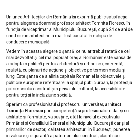
Uniunea Arhitecților din România își exprimă public satisfacția
pentru alegerea doamnei profesor arhitect Tomnița Florescu în
funcția de viceprimar al Municipiului București, după 24 de ani de
când niciun arhitect nu a mai fost cooptat în echipa de
conducere municipală.
Vedem în această alegere o șansă ce nu ar trebui ratată de cel
mai dezvoltat și cel mai populat oraș al României: este șansa de
a adopta o politică pentru arhitectură și urbanism, coerentă,
realistă, cu planuri de acțiune și obiective pe termen mediu și
lung. Este șansa de a alinia capitala Romaniei la obiectivele și
politicile europene referitoare la spațiul public urban, la protecția
patrimoniului construit și a peisajului cultural, la accesibilitate
pentru toți și la incluziune socială.
Sperăm că profesionistul și profesorul universitar,
arhitect
Tomnița Florescu
prin competență si profesionalism dar și cu
abilitate și fermitate, va susține, atât la nivelul executivului
Primăriei si Consiliului General al Municipiului București dar și al
primăriilor de sector, calitatea arhitecturii în București, punerea
în valoare și siguranță a patrimoniului construit, clasat sau