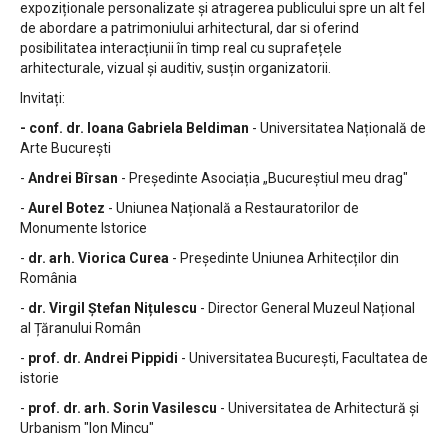
expoziționale personalizate și atragerea publicului spre un alt fel
de abordare a patrimoniului arhitectural, dar si oferind
posibilitatea interacțiunii în timp real cu suprafețele
arhitecturale, vizual și auditiv, susțin organizatorii.
Invitați:
- conf. dr. Ioana Gabriela Beldiman
- Universitatea Națională de
Arte București
-
Andrei Bîrsan
- Președinte Asociația „Bucureștiul meu drag"
-
Aurel Botez
- Uniunea Națională a Restauratorilor de
Monumente Istorice
-
dr. arh. Viorica Curea
- Președinte Uniunea Arhitecților din
România
-
dr. Virgil Ștefan Nițulescu
- Director General Muzeul Național
al Țăranului Român
-
prof. dr. Andrei Pippidi
- Universitatea București, Facultatea de
istorie
-
prof. dr. arh. Sorin Vasilescu
- Universitatea de Arhitectură și
Urbanism "Ion Mincu"