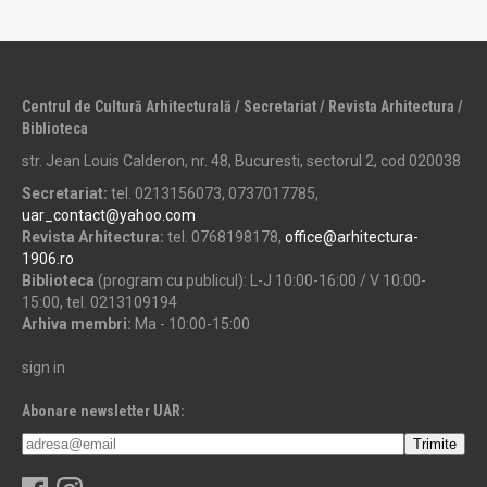
Centrul de Cultură Arhitecturală / Secretariat / Revista Arhitectura /
Biblioteca
str. Jean Louis Calderon, nr. 48, Bucuresti, sectorul 2, cod 020038
Secretariat:
tel. 0213156073, 0737017785,
uar_contact@yahoo.com
Revista Arhitectura:
tel. 0768198178,
office@arhitectura-
1906.ro
Biblioteca
(program cu publicul): L-J 10:00-16:00 / V 10:00-
15:00, tel. 0213109194
Arhiva membri:
Ma - 10:00-15:00
sign in
Abonare newsletter UAR: