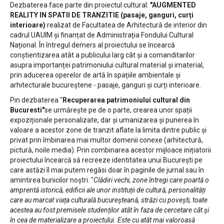
Dezbaterea face parte din proiectul cultural:
"AUGMENTED
REALITY IN SPATII DE TRANZITIE (pasaje, ganguri, curți
interioare)
realizat de Facultatea de Arhitectură de interior din
cadrul UAUIM și finanțat de Administrația Fondului Cultural
Național. În întregul demers al proiectului se încearcă
conștientizarea atât a publicului larg cât și a comanditarilor
asupra importanței patrimoniului cultural material și imaterial,
prin aducerea operelor de artă în spațiile ambientale și
arhitecturale bucureștene - pasaje, ganguri și curți interioare.
Pin dezbaterea "
Recuperarea patrimoniului cultural din
Bucuresti"
se urmărește pe de o parte, crearea unor spații
expoziționale personalizate, dar și umanizarea și punerea în
valoare a acestor zone de tranzit aflate la limita dintre public și
privat prin îmbinarea mai multor domenii conexe (arhitectură,
pictură, noile media). Prin combinarea acestor mijloace inițiatorii
proiectului încearcă să recreeze identitatea unui București pe
care astăzi îl mai putem regăsi doar în paginile de jurnal sau în
amintirea bunicilor noștri. "
Clădiri vechi, zone întregi care poartă o
amprentă istorică, edificii ale unor instituții de cultură, personalități
care au marcat viața culturală bucureșteană, străzi cu povești, toate
acestea au fost premisele studenților atât în faza de cercetare cât și
în cea de materializare a proiectului. Este cu atât mai valoroasă