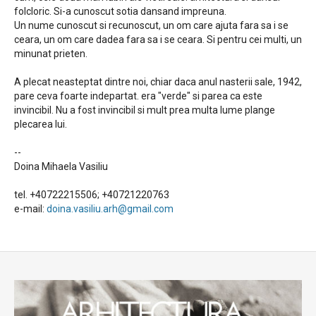
folcloric. Si-a cunoscut sotia dansand impreuna.
Un nume cunoscut si recunoscut, un om care ajuta fara sa i se
ceara, un om care dadea fara sa i se ceara. Si pentru cei multi, un
minunat prieten.
A plecat neasteptat dintre noi, chiar daca anul nasterii sale, 1942,
pare ceva foarte indepartat. era "verde" si parea ca este
invincibil. Nu a fost invincibil si mult prea multa lume plange
plecarea lui.
--
Doina Mihaela Vasiliu
tel. +40722215506; +40721220763
e-mail:
doina.vasiliu.arh@gmail.com