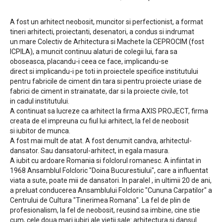
A fost un arhitect neobosit, muncitor si perfectionist, a format
tineri arhitecti, proiectanti, desenatori, a condus si indrumat
un mare Colectiv de Arhitectura si Machete la CEPROCIM (fost
ICPILA), a muncit continuu alaturi de colegii lui, fara sa
oboseasca, placandu-i ceea ce face, implicandu-se
direct si implicandu-i pe toti in proiectele specifice institutului
pentru fabricile de ciment din tara si pentru proiecte uriase de
fabrici de ciment in strainatate, dar si la proiecte civile, tot
in cadul institutului.
A continuat sa lucreze ca arhitect la firma AXIS PROJECT, firma
creata de el impreuna cu fiul lui arhitect, la fel de neobosit
si iubitor de munca.
A fost mai mult de atat. A fost denumit candva, arhitectul-
dansator. Sau dansatorul-arhitect, in egala masura.
A iubit cu ardoare Romania si folclorul romanesc. A infiintat in
1968 Ansamblul Folcloric "Doina Bucurestiului", care a influentat
viata a sute, poate mii de dansatori. In paralel , in ultimii 20 de ani,
a preluat conducerea Ansamblului Folcloric "Cununa Carpatilor" a
Centrului de Cultura "Tinerimea Romana". La fel de plin de
profesionalism, la fel de neobosit, reusind sa imbine, cine stie
cum, cele doua mari iubiri ale vietii sale: arhitectura si dansul