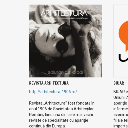
REVISTA ARHITECTURA
BIUAR
http://arhitectura-1906.ro/
BIUAR es
Uniunii 
Revista „Arhitectura” fost fondată în
apariție
anul 1906 de Societatea Arhitecților
informe
Români, fiind una din cele mai vechi
evenimen
reviste de specialitate cu apariție
filiale t
continuă din Europa.
importan