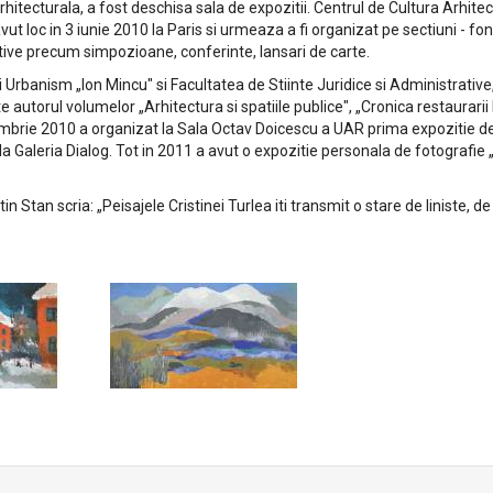
hitecturala, a fost deschisa sala de expozitii. Centrul de Cultura Arhitectur
t loc in 3 iunie 2010 la Paris si urmeaza a fi organizat pe sectiuni - fon
ative precum simpozioane, conferinte, lansari de carte.
i Urbanism „Ion Mincu" si Facultatea de Stiinte Juridice si Administrative
Este autorul volumelor „Arhitectura si spatiile publice", „Cronica restaurari
embrie 2010 a organizat la Sala Octav Doicescu a UAR prima expozitie d
a Galeria Dialog. Tot in 2011 a avut o expozitie personala de fotografie „C
Stan scria: „Peisajele Cristinei Turlea iti transmit o stare de liniste, de 