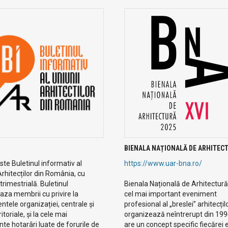
BIENALA NAȚIONALĂ DE ARHITEC
te Buletinul informativ al
https://www.uar-bna.ro/
Arhitecților din România, cu
 trimestrială. Buletinul
Bienala Națională de Arhitectură
aza membrii cu privire la
cel mai important eveniment
tele organizației, centrale și
profesional al „breslei” arhitecțilo
eritoriale, și la cele mai
organizează neîntrerupt din 19
te hotarâri luate de forurile de
are un concept specific fiecărei ed