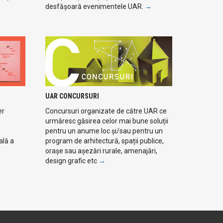
desfășoară evenimentele UAR.
→
UAR CONCURSURI
er
Concursuri organizate de către UAR ce
urmăresc găsirea celor mai bune soluții
pentru un anume loc și/sau pentru un
ală a
program de arhitectură, spații publice,
orașe sau așezări rurale, amenajări,
design grafic etc
→