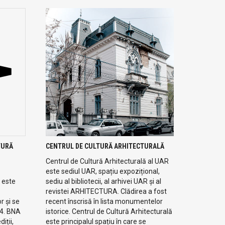
TURĂ
CENTRUL DE CULTURĂ ARHITECTURALĂ
Centrul de Cultură Arhitecturală al UAR
este sediul UAR, spațiu expozițional,
 este
sediu al bibliotecii, al arhivei UAR și al
revistei ARHITECTURA. Clădirea a fost
r și se
recent înscrisă în lista monumentelor
94. BNA
istorice. Centrul de Cultură Arhitecturală
iții,
este principalul spațiu în care se