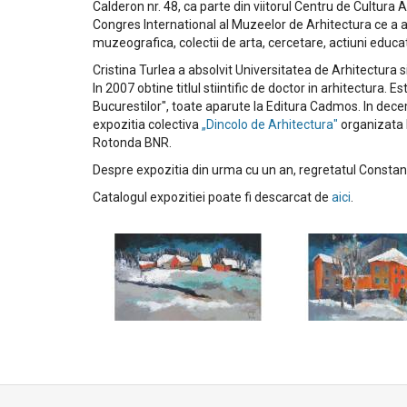
Calderon nr. 48, ca parte din viitorul Centru de Cultura Ar
Congres International al Muzeelor de Arhitectura ce a avu
muzeografica, colectii de arta, cercetare, actiuni educ
Cristina Turlea a absolvit Universitatea de Arhitectura s
In 2007 obtine titlul stiintific de doctor in arhitectura. 
Bucurestilor", toate aparute la Editura Cadmos. In dec
expozitia colectiva
„Dincolo de Arhitectura"
organizata l
Rotonda BNR.
Despre expozitia din urma cu un an, regretatul Constantin 
Catalogul expozitiei poate fi descarcat de
aici
.