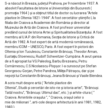
S-a născut în Breaza, județul Prahova, pe 9 noiembrie 1937. A
absolvit Facultatea de Istorie a Universității din Bucuresti (
promo
ț
ia 1964 ) și a ob
ț
inut titlul de doctor cu lucrarea “Artele
plastice în Oltenia 1821-1944”. A fost cercetător științific I, la
filiala din Craiova a Academiei din România și director al
Muzeului de Artă din Craiova. A fost profesor universitar
predând cursul de Istoria Artei și Spiritualitatea Bizan
ț
ului. A fost
membru al U.A.P. din Romania, Sec
ț
ia de Istorie și Critică de
Artă din 1982. A fost expert de artă modernă românească,
membru ICOM – UNESCO, Paris. A fost expert în pictorii din
Oltenia și Ion Tuculescu, Constantin Brâncuși, Theodor Aman,
Eusta
ț
iu Stoenescu, Rudolf Schweitzer-Cumpăna. A avut șansa
de a fi apropiat lui V.G.Paleolog, Barbu Brezeanu, Petru
Comărnescu, C.S.Nicolaescu-Plopșor. I-a cunoscut pe Stefan
Georgescu-Gorjan, Petre Pandrea, Mili
ț
a Pătrașcu, dar și pe
nepoții lui Constantin Brâncuși, Jeana Brâncusi și Vasile Blendea.
A scris mult despre artă ( “Artele plastice din
Oltenia”, Studii și cercetări de isto-rie și istoria artei”, “Brâncuși.
Tatăl nostru”, “Brâncuși. Ultimul dac”, etc. ) și arhite-ctura ( “
Craiova. Amintirile orașului “, “ Craiova, orașul celor o
mie de milionari “, arti-cole despre arhitectură în anii 1981, 1982,
1983 ).