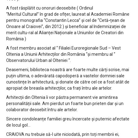
A fost răsplătit cu onoruri deosebite ( Ordinul
“Meritul Cultural” în grad de ofițer, laureat al Academiei Române
pentru monografia “Constantin Lecca” și cel de “Cetă
-
țean de
Onoare al Craiovei”, din 2012 ) și beneficiar al Indemnizației de
merit cultu-ral al Alianței Naționale a Uniunilor de Creatori din
România )
A fost membru asociat al “ Filialei Euroregionale Sud – Vest
Oltenia a Uniunii Arhitecților din România “și membru al “
Observatorului Urban al Olteniei “.
Deasemeni, biblioteca noastră are foarte multe cărți scrise, mai
puțin ultima, o adevărată capodoperă a vastelor domniei sale
cunostințe în arhitectură, și donate de către cel ce a fost atât de
apropiat de breasla arhitecților, ca frați întru ale artelor.
Arhitecții din Oltenia îi vor păstra permanent vie amintirea
personalității sale. Am pierdut un foarte bun prieten dar și un
colaborator deosebit întru ale artelor.
Sincere condoleanțe familiei greu încercate și puternic afectate
de locul gol...
CRAIOVA nu trebuie să-l uite niciodată, prin toți membrii ei,