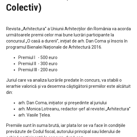
Colectiv)
Revista „Arhitectura” a Uniunii Arhitecților din România va acorda
următoarele premii celor mai bune lucrări participante la
concursul „O casă a durerii”, inițiat de arh. Dan Coma și înscris în
programul Bienalei Naționale de Arhitectură 2016.
Premiul I - 500 euro
Premiul II - 300 euro
Premiul III - 200 euro
Juriul care va analiza lucrările predate în concurs, va stabili o
ierarhie valorică și va desemna câștigătorii premiilor este alcătuit
din:
arh. Dan Coma, inițiator și președinte al juriului
arh. Monica Lotreanu, redactor-șef al revistei „Arhitectura”
arh. Vasile Țelea.
Premiile sunt în suma brută, iar plata lor se va face în condițiile
prevăzute de Codul fiscal, autorului principal sau liderului de