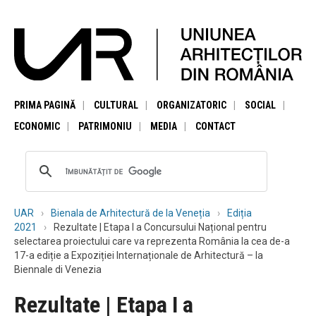
PRIMA PAGINĂ
CULTURAL
ORGANIZATORIC
SOCIAL
ECONOMIC
PATRIMONIU
MEDIA
CONTACT
UAR
Bienala de Arhitectură de la Veneția
Ediția
2021
Rezultate | Etapa I a Concursului Național pentru
selectarea proiectului care va reprezenta România la cea de-a
17-a ediție a Expoziției Internaționale de Arhitectură – la
Biennale di Venezia
Rezultate | Etapa I a