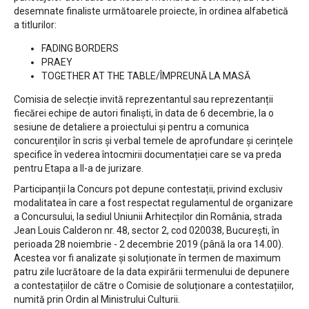
desemnate finaliste următoarele proiecte, în ordinea alfabetică
a titlurilor:
FADING BORDERS
PRAEY
TOGETHER AT THE TABLE/ÎMPREUNĂ LA MASĂ
Comisia de selecție invită reprezentantul sau reprezentanții
fiecărei echipe de autori finaliști, în data de 6 decembrie, la o
sesiune de detaliere a proiectului și pentru a comunica
concurenților în scris și verbal temele de aprofundare și cerințele
specifice în vederea întocmirii documentației care se va preda
pentru Etapa a II-a de jurizare.
Participanții la Concurs pot depune contestații, privind exclusiv
modalitatea în care a fost respectat regulamentul de organizare
a Concursului, la sediul Uniunii Arhitecților din România, strada
Jean Louis Calderon nr. 48, sector 2, cod 020038, București, în
perioada 28 noiembrie - 2 decembrie 2019 (până la ora 14.00).
Acestea vor fi analizate și soluționate în termen de maximum
patru zile lucrătoare de la data expirării termenului de depunere
a contestațiilor de către o Comisie de soluționare a contestațiilor,
numită prin Ordin al Ministrului Culturii.