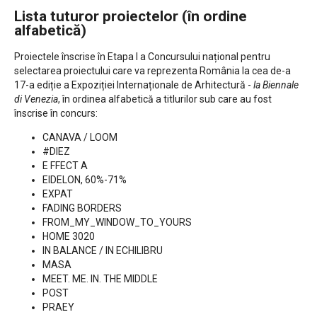
Lista tuturor proiectelor (în ordine
alfabetică)
Proiectele înscrise în Etapa I a Concursului național pentru
selectarea proiectului care va reprezenta România la cea de-a
17-a ediție a Expoziției Internaționale de Arhitectură -
la Biennale
di Venezia
, în ordinea alfabetică a titlurilor sub care au fost
înscrise în concurs:
CANAVA / LOOM
#DIEZ
E FFECT A
EIDELON, 60%-71%
EXPAT
FADING BORDERS
FROM_MY_WINDOW_TO_YOURS
HOME 3020
IN BALANCE / IN ECHILIBRU
MASA
MEET. ME. IN. THE MIDDLE
POST
PRAEY