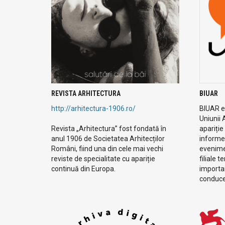
REVISTA ARHITECTURA
BIUAR
http://arhitectura-1906.ro/
BIUAR es
Uniunii 
Revista „Arhitectura” fost fondată în
apariție
anul 1906 de Societatea Arhitecților
informe
Români, fiind una din cele mai vechi
evenimen
reviste de specialitate cu apariție
filiale t
continuă din Europa.
importan
conduc