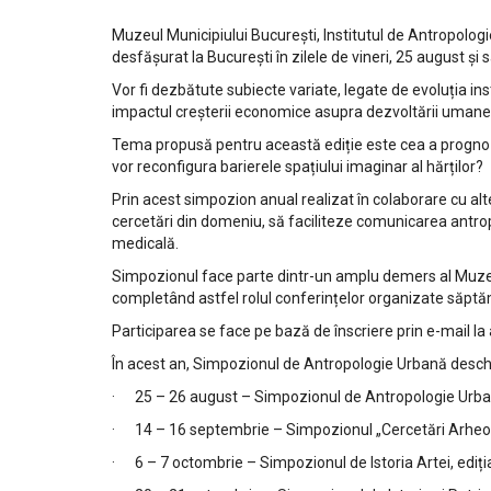
Muzeul Municipiului București, Institutul de Antropologi
desfășurat la București în zilele de vineri, 25 august și
Vor fi dezbătute subiecte variate, legate de evoluția inst
impactul creșterii economice asupra dezvoltării umane
Tema propusă pentru această ediție este cea a prognoze
vor reconfigura barierele spațiului imaginar al hărților?
Prin acest simpozion anual realizat în colaborare cu alte
cercetări din domeniu, să faciliteze comunicarea antropo
medicală.
Simpozionul face parte dintr-un amplu demers al Muzeulu
completând astfel rolul conferințelor organizate săptăm
Participarea se face pe bază de înscriere prin e-mail la
În acest an, Simpozionul de Antropologie Urbană deschi
· 25 – 26 august – Simpozionul de Antropologie Urbană,
· 14 – 16 septembrie – Simpozionul „Cercetări Arheolog
· 6 – 7 octombrie – Simpozionul de Istoria Artei, ediți