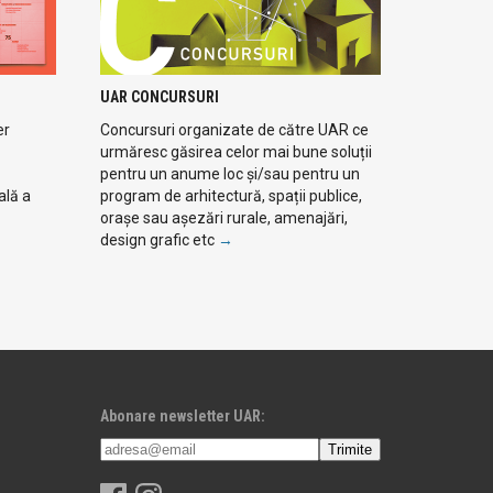
UAR CONCURSURI
er
Concursuri organizate de către UAR ce
urmăresc găsirea celor mai bune soluții
pentru un anume loc și/sau pentru un
ală a
program de arhitectură, spații publice,
orașe sau așezări rurale, amenajări,
design grafic etc
→
Abonare newsletter UAR: