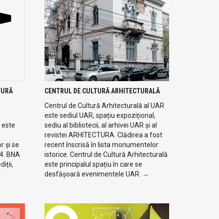
TURĂ
CENTRUL DE CULTURĂ ARHITECTURALĂ
Centrul de Cultură Arhitecturală al UAR
este sediul UAR, spațiu expozițional,
 este
sediu al bibliotecii, al arhivei UAR și al
revistei ARHITECTURA. Clădirea a fost
r și se
recent înscrisă în lista monumentelor
94. BNA
istorice. Centrul de Cultură Arhitecturală
iții,
este principalul spațiu în care se
desfășoară evenimentele UAR.
→