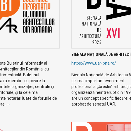
BIENALA NAȚIONALĂ DE ARHITEC
te Buletinul informativ al
https://www.uar-bna.ro/
Arhitecților din România, cu
 trimestrială. Buletinul
Bienala Națională de Arhitectură
aza membrii cu privire la
cel mai important eveniment
tele organizației, centrale și
profesional al „breslei” arhitecțilo
eritoriale, și la cele mai
organizează neîntrerupt din 19
te hotarâri luate de forurile de
are un concept specific fiecărei ed
ere.
→
aprobat de senatul UAR.