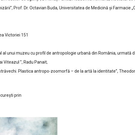
zării”, Prof. Dr. Octavian Buda, Universitatea de Medicină și Farmacie „C
ea Victoriei 151
onal al unui muzeu cu profil de antropologie urbană din România, urmată 
ai Viteazul ”, Radu Panait;
străvechi. Plastica antropo-zoomorfă – de la artă la identitate”, Theodor 
curești prin