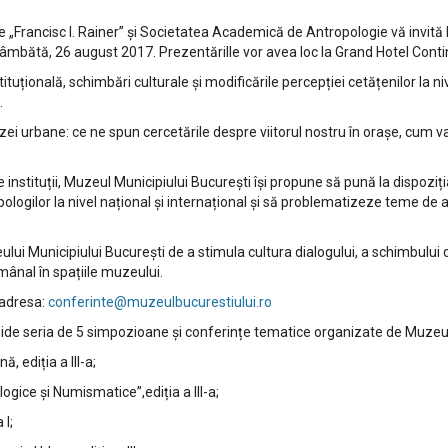
e „Francisc I. Rainer” și Societatea Academică de Antropologie vă invită 
 sâmbătă, 26 august 2017. Prezentărille vor avea loc la Grand Hotel Conti
ituțională, schimbări culturale și modificările percepției cetățenilor la ni
.
i urbane: ce ne spun cercetările despre viitorul nostru în orașe, cum v
 instituții, Muzeul Municipiului București își propune să pună la dispoziț
logilor la nivel național și internațional și să problematizeze teme de ac
i Municipiului București de a stimula cultura dialogului, a schimbului de
ânal în spațiile muzeului.
 adresa:
conferinte@muzeulbucurestiului.ro
de seria de 5 simpozioane și conferințe tematice organizate de Muzeul 
 ediția a III-a;
ice și Numismatice”,ediția a III-a;
a I;