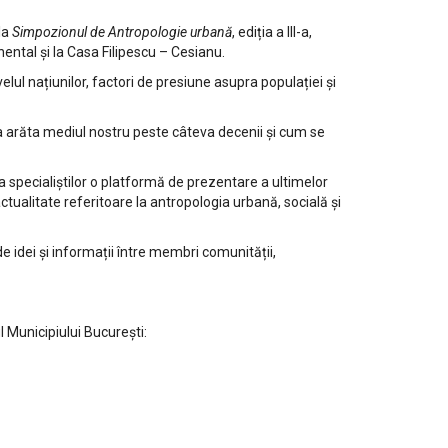
la
Simpozionul de Antropologie urbană
, ediția a III-a,
nental și la Casa Filipescu – Cesianu.
velul națiunilor, factori de presiune asupra populației și
a arăta mediul nostru peste câteva decenii și cum se
ia specialiștilor o platformă de prezentare a ultimelor
tualitate referitoare la antropologia urbană, socială și
 idei și informații între membri comunității,
Municipiului București: