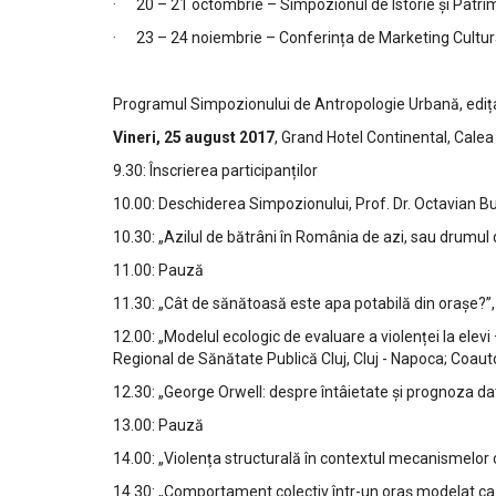
· 20 – 21 octombrie – Simpozionul de Istorie și Patrimo
· 23 – 24 noiembrie – Conferința de Marketing Cultural
Programul Simpozionului de Antropologie Urbană, edița 
Vineri, 25 august 2017
, Grand Hotel Continental, Calea 
9.30: Înscrierea participanților
10.00: Deschiderea Simpozionului, Prof. Dr. Octavian Bu
10.30: „Azilul de bătrâni în România de azi, sau drumul
11.00: Pauză
11.30: „Cât de sănătoasă este apa potabilă din orașe?”,
12.00: „Modelul ecologic de evaluare a violenței la elev
Regional de Sănătate Publică Cluj, Cluj - Napoca; Coauto
12.30: „George Orwell: despre întâietate și prognoza d
13.00: Pauză
14.00: „Violența structurală în contextul mecanismelor 
14.30: „Comportament colectiv într-un oraș modelat ca 