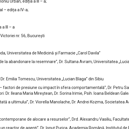
niu Urban, ediția a III – a;
 – edița a IV-a;
a III – a
Victoriei nr. 56, București
da, Universitatea de Medicină și Farmacie „Carol Davila”
 de la abandonare la resemnare”, Dr. Sultana Avram, Universitatea „Lucia
 Dr. Emilia Tomescu, Universitatea „Lucian Blaga” din Sibiu
i – factori de presiune cu impact în sfera comportamentală”, Dr. Petru Sa
ri: Dr. Ileana Maria Mireștean, Dr. Sorina Irimie, Psih. Ioana Beldean Ga
atată a ultimului”, Dr. Viorella Manolache, Dr. Andrei Kozma, Societate
contemporane de alocare a resurselor”, Drd. Alexandru Vasiliu, Facultatea
un reactor de agenți”, Dr. Ionuț Purica, Academia Română, Institutul d