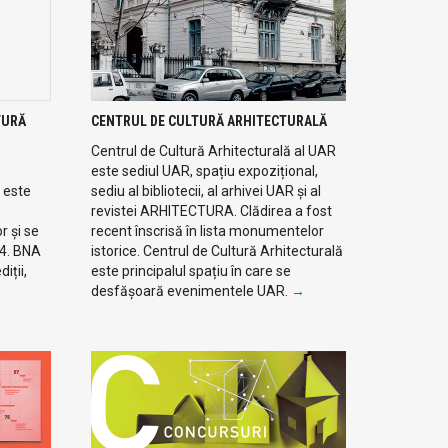
TURĂ
CENTRUL DE CULTURĂ ARHITECTURALĂ
Centrul de Cultură Arhitecturală al UAR
este sediul UAR, spațiu expozițional,
 este
sediu al bibliotecii, al arhivei UAR și al
revistei ARHITECTURA. Clădirea a fost
r și se
recent înscrisă în lista monumentelor
94. BNA
istorice. Centrul de Cultură Arhitecturală
iții,
este principalul spațiu în care se
desfășoară evenimentele UAR.
→