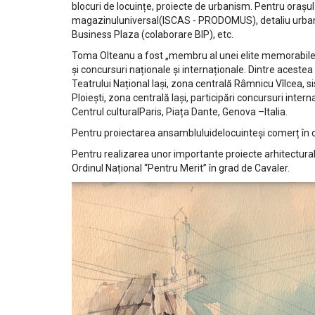
blocuri de locuințe, proiecte de urbanism. Pentru orașul 
magazinuluniversal(ISCAS - PRODOMUS), detaliu urbanis
Business Plaza (colaborare BIP), etc.
Toma Olteanu a fost „membru al unei elite memorabile de
și concursuri naționale și internaționale. Dintre aceste
Teatrului Național Iași, zona centrală Râmnicu Vîlcea, sis
Ploiești, zona centrală Iași, participări concursuri int
Centrul culturalParis, Piața Dante, Genova –Italia.
Pentru proiectarea ansambluluidelocuinteși comerț în o
Pentru realizarea unor importante proiecte arhitecturale
Ordinul Național “Pentru Merit” în grad de Cavaler.