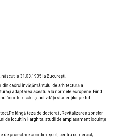
a născut la 31.03.1935 la București.
că din cadrul învățământului de arhitectură a
cturăși adaptarea acestuia la normele europene. Fiind
ării interesului și activității studenților pe tot
hitect.Pe lângă teza de doctorat „Revitalizarea zonelor
curi de locuit în Harghita, studii de amplasament locuințe
ute de proiectare amintim: școli, centru comercial,