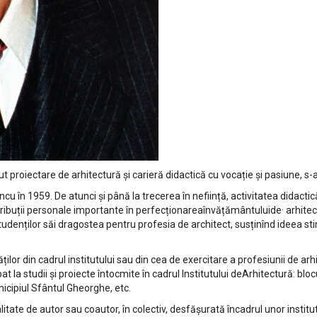
t proiectare de arhitectură și carieră didactică cu vocație și pasiune, s-
cu în 1959. De atunci și până la trecerea în neființă, activitatea didacti
tribuții personale importante în perfecționareaînvățământuluide· arhite
denților săi dragostea pentru profesia de architect, susținînd ideea stimul
ilor din cadrul institutului sau din cea de exercitare a profesiunii de ar
 la studii și proiecte întocmite în cadrul Institutului deArhitectură: blo
icipiul Sfântul Gheorghe, etc.
calitate de autor sau coautor, în colectiv, desfășurată încadrul unor instit