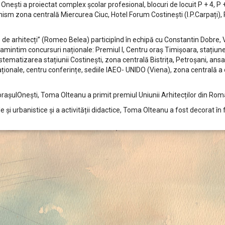
Onești a proiectat complex școlar profesional, blocuri de locuit P + 4, P 
m zona centrală Miercurea Ciuc, Hotel Forum Costinești (I.P.Carpați), 
 arhitecți” (Romeo Belea) participînd în echipă cu Constantin Dobre, Vict
a amintim concursuri naționale: Premiul I, Centru oraș Timișoara, stațiun
tematizarea stațiunii Costinești, zona centrală Bistrița, Petroșani, ansamb
ernaționale, centru conferințe, sediile IAEO- UNIDO (Viena), zona central
rașulOnești, Toma Olteanu a primit premiul Uniunii Arhitecților din Rom
 și urbanistice și a activității didactice, Toma Olteanu a fost decorat 