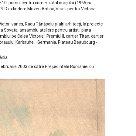
+ 10, primul centru comercial al orașului (1965)și
PUD extindere Muzeu Antipa, studii pentru Victoria
or Ivaneș, Radu Tănăsoiu și alți arhitecți, la proiecte
ea Sovata, ansamblu ateliere pentru artiști, piața
lul pe Calea Victoriei, Premiul II, cartier Titan, cartier
ă a orașului Karlsruhe –Germania, Plateau Beaubourg -
ânia.
în februarie 2003 de către Președintele României cu