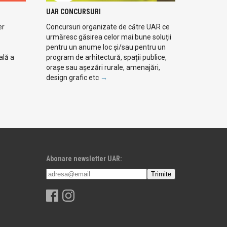
UAR CONCURSURI
er
Concursuri organizate de către UAR ce
urmăresc găsirea celor mai bune soluții
pentru un anume loc și/sau pentru un
ală a
program de arhitectură, spații publice,
orașe sau așezări rurale, amenajări,
design grafic etc
→
Abonare newsletter UAR: