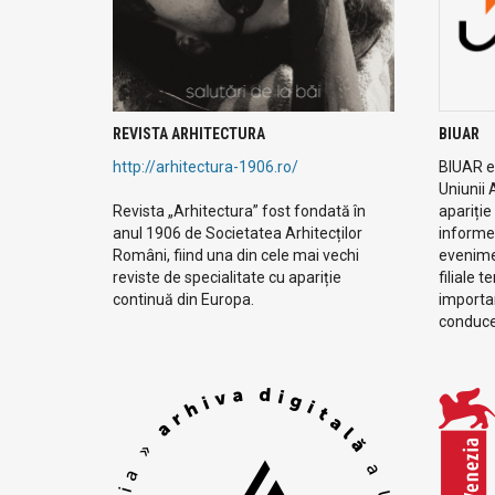
REVISTA ARHITECTURA
BIUAR
http://arhitectura-1906.ro/
BIUAR es
Uniunii 
Revista „Arhitectura” fost fondată în
apariție
anul 1906 de Societatea Arhitecților
informe
Români, fiind una din cele mai vechi
evenimen
reviste de specialitate cu apariție
filiale t
continuă din Europa.
importan
conduc