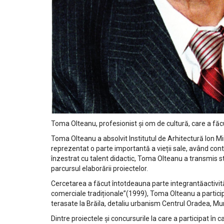
Toma Olteanu, profesionist și om de cultură, care a făcu
Toma Olteanu a absolvit Institutul de Arhitectură Ion Min
reprezentat o parte importantă a vieții sale, având con
înzestrat cu talent didactic, Toma Olteanu a transmis stu
parcursul elaborării proiectelor.
Cercetarea a făcut întotdeauna parte integrantăactivităț
comerciale tradiționale”(1999), Toma Olteanu a participat
terasate la Brăila, detaliu urbanism Centrul Oradea, Mun
Dintre proiectele și concursurile la care a participat în 