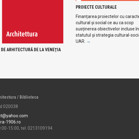
PROIECTE CULTURALE
Finanțarea proiectelor cu caract
cultural și social ce au ca scop
susținerea obiectivelor incluse în
statutul și strategia cultural-soci
UAR.
→
 DE ARHITECTURĂ DE LA VENEȚIA
hitectura / Biblioteca
cod 020038
ct@yahoo.com
ura-1906.ro
0:00-15:00, tel. 0213109194