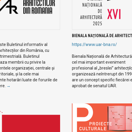
BIENALA NAȚIONALĂ DE ARHITEC
te Buletinul informativ al
https://www.uar-bna.ro/
Arhitecților din România, cu
 trimestrială. Buletinul
Bienala Națională de Arhitectură
aza membrii cu privire la
cel mai important eveniment
tele organizației, centrale și
profesional al „breslei” arhitecțilo
eritoriale, și la cele mai
organizează neîntrerupt din 19
te hotarâri luate de forurile de
are un concept specific fiecărei ed
ere.
→
aprobat de senatul UAR.