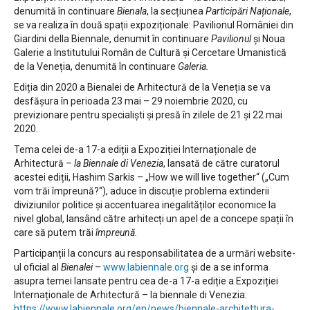
denumită în continuare
Bienala
, la secțiunea
Participări Naționale
,
se va realiza în două spații expoziționale: Pavilionul României din
Giardini della Biennale, denumit în continuare
Pavilionul
și Noua
Galerie a Institutului Român de Cultură și Cercetare Umanistică
de la Veneția, denumită în continuare
Galeria.
Ediția din 2020 a Bienalei de Arhitectură de la Veneția se va
desfășura în perioada 23 mai – 29 noiembrie 2020, cu
previzionare pentru specialiști și presă în zilele de 21 și 22 mai
2020.
Tema celei de-a 17-a ediții a Expoziției Internaționale de
Arhitectură –
la Biennale di Venezia
, lansată de către curatorul
acestei ediții, Hashim Sarkis – „How we will live together“ („Cum
vom trăi împreună?“), aduce în discuție problema extinderii
diviziunilor politice și accentuarea inegalităților economice la
nivel global, lansând către arhitecți un apel de a concepe spații în
care să putem trăi
împreună.
Participanții la concurs au responsabilitatea de a urmări website-
ul oficial al
Bienalei
–
www.labiennale.org
și de a se informa
asupra temei lansate pentru cea de-a 17-a ediție a Expoziției
Internaționale de Arhitectură – la biennale di Venezia:
https://www.labiennale.org/en/news/biennale-architettura-