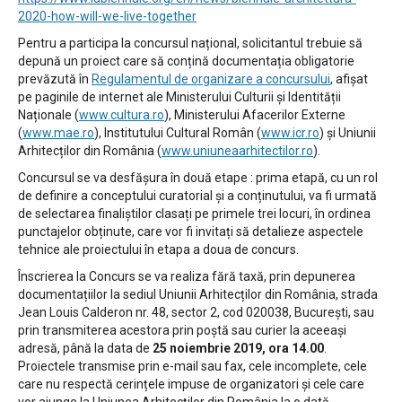
2020-how-will-we-live-together
Pentru a participa la concursul național, solicitantul trebuie să
depună un proiect care să conțină documentația obligatorie
prevăzută în
Regulamentul de organizare a concursului
, afișat
pe paginile de internet ale Ministerului Culturii și Identității
Naționale (
www.cultura.ro
), Ministerului Afacerilor Externe
(
www.mae.ro
), Institutului Cultural Român (
www.icr.ro
) și Uniunii
Arhitecților din România (
www.uniuneaarhitectilor.ro
).
Concursul se va desfășura în două etape : prima etapă, cu un rol
de definire a conceptului curatorial și a conținutului, va fi urmată
de selectarea finaliștilor clasați pe primele trei locuri, în ordinea
punctajelor obținute, care vor fi invitați să detalieze aspectele
tehnice ale proiectului în etapa a doua de concurs.
Înscrierea la Concurs se va realiza fără taxă, prin depunerea
documentațiilor la sediul Uniunii Arhitecților din România, strada
Jean Louis Calderon nr. 48, sector 2, cod 020038, București, sau
prin transmiterea acestora prin poștă sau curier la aceeași
adresă, până la data de
25 noiembrie 2019, ora 14.00
.
Proiectele transmise prin e-mail sau fax, cele incomplete, cele
care nu respectă cerințele impuse de organizatori și cele care
vor ajunge la Uniunea Arhitecților din România la o dată