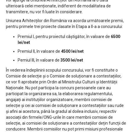
ulterioară celei menționate, indiferent de modalitatea de
transmitere, nu vor fi luate în considerare.
Uniunea Arhitecților din România va acorda următoarele premii,
pentru primele trei proiecte clasate în Etapa a II-a a concursului:
Premiul I, pentru proiectul câștigător, în valoare de
6500
lei/net
Premiul II, în valoare de
4500 lei/net
Pemiul III, în valoare de
3500 lei/net
În vederea îndeplinirii scopului concursului, vor fi constituite o
Comisie de selecție și o Comisie de soluționare a contestațiilor,
ce vor fi aprobate prin Ordin al Ministrului Culturii și Identității
Naționale. Nu pot participa la concurs persoanele care au
participat la organizarea sa, la elaborarea regulamentului,
angajați ai instituțiilor organizatoare, membrii comisiei de
selecție și cei ai comisiei de soluționare a contestațiilor sau rude
și afini ai acestora, până la gradul al doilea inclusiv, respectiv
asociații din firmele/ONG-urile în care membrii comisiei de
selecție, ai comisiei de soluționare a contestațiilor dețin funcții de
conducere. Membrii comisiilor nu pot primi misiuni profesionale