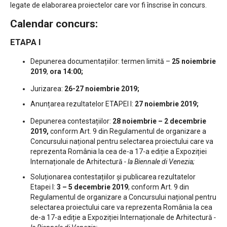
legate de elaborarea proiectelor care vor fi înscrise în concurs.
Calendar concurs:
ETAPA I
Depunerea documentațiilor: termen limită –
25 noiembrie
2019
,
ora 14:00;
Jurizarea:
26-27 noiembrie 2019;
Anunțarea rezultatelor ETAPEI I:
27 noiembrie 2019;
Depunerea contestațiilor:
28 noiembrie – 2 decembrie
2019,
conform Art. 9 din Regulamentul de organizare a
Concursului național pentru selectarea proiectului care va
reprezenta România la cea de-a 17-a ediție a Expoziției
Internaționale de Arhitectură
- la Biennale di Venezia;
Soluționarea contestațiilor și publicarea rezultatelor
Etapei I:
3 – 5 decembrie 2019
, conform Art. 9 din
Regulamentul de organizare a Concursului național pentru
selectarea proiectului care va reprezenta România la cea
de-a 17-a ediție a Expoziției Internaționale de Arhitectură
-