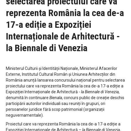
selectarea proiectului care va
reprezenta România la cea de-a
17-a ediție a Expoziției
Internaționale de Arhitectură -
la Biennale di Venezia
Ministerul Culturii și Identității Naționale, Ministerul Afacerilor
Externe, Institutul Cultural Român și Uniunea Arhitecților din
România anunță lansarea concursului național pentru selectarea
proiectului care va reprezenta România la cea de-a 17-a ediție a
Expoziției Internaționale de Arhitectură -
la Biennale di Venezia
,
denumită în continuare
Bienala
, concurs public de creație deschis
participării autorilor individuali sau reuniți în grupuri, ori
persoanelor juridice fără scop patrimonial (organizații
neguvernamentale).
Proiectul care va reprezenta România la cea de-a 17-a ediție a
Expoziției Internaționale de Arhitectură –
la Biennale di Venezia
,