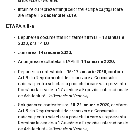
la Biennale di Venezia;
Întâlnire cu reprezentanții celor trei echipe câștigătoare
ale Etapei I:
6 decembrie 2019.
ETAPA a II-a
Depunerea documentațiilor: termen limită –
13 ianuarie
2020, ora 14:00;
Jurizarea:
14 ianuarie 2020;
Anunțarea rezultatelor ETAPEI II:
14 ianuarie 2020;
Depunerea contestațiilor:
15-17 ianuarie 2020
, conform
Art. 9 din Regulamentul de organizare a Concursului
național pentru selectarea proiectului care va reprezenta
România la cea de-a 17-a ediție a Expoziției Internaționale
de Arhitectură
- la Biennale di Venezia;
Soluționarea contestațiilor:
20-22 ianuarie 2020
, conform
Art. 9 din Regulamentul de organizare a Concursului
național pentru selectarea proiectului care va reprezenta
România la cea de-a 17-a ediție a Expoziției Internaționale
de Arhitectură
- la Biennale di Venezia
;